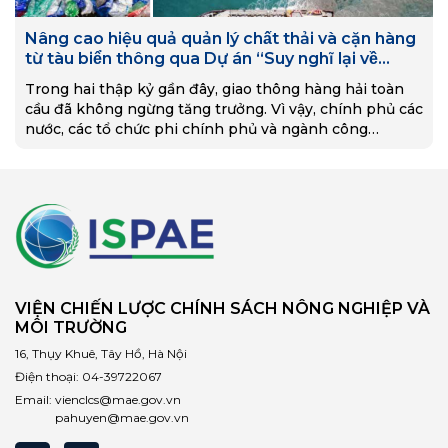
Nâng cao hiệu quả quản lý chất thải và cặn hàng
từ tàu biển thông qua Dự án “Suy nghĩ lại về
nhựa”
Trong hai thập kỷ gần đây, giao thông hàng hải toàn
cầu đã không ngừng tăng trưởng. Vì vậy, chính phủ các
nước, các tổ chức phi chính phủ và ngành công
nghiệp hàng hải ngày càng quan tâm đến các vấn đề
môi trường. Tình trạng xả rác và dầu thải bất hợp pháp
ở các khu vực ven biển và đại dương đang trở thành
vấn đề nổi cộm, nhất là khi lượng rác thải nhựa xả ra
biển đang gia tăng ở mức độ đáng lo ngại và một lượng
lớn rác thải nhựa do hoạt động hàng hải gây ra. Trên
phạm vi quốc tế, Tổ chức Hàng hải quốc tế (IMO) ban
hành Công ước quốc tế về Ngăn ngừa ô nhiễm do tàu
VIỆN CHIẾN LƯỢC CHÍNH SÁCH NÔNG NGHIỆP VÀ
gây ra – MARPOL 73/78 áp dụng trong giao thông
MÔI TRƯỜNG
hàng hải, đưa ra quy định liên quan đến quản lý chất
thải phát sinh từ tàu biển, cặn hàng và đưa ra cho các
16, Thụy Khuê, Tây Hồ, Hà Nội
cảng khuyến nghị về cách đảm bảo thu gom chất thải
Điện thoại:
04-39722067
từ tàu thường xuyên, không làm ảnh hưởng đến hoạt
Email:
vienclcs@mae.gov.vn
động của tàu biển.
pahuyen@mae.gov.vn