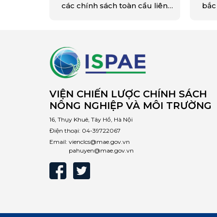
các chính sách toàn cầu liên
bắc
quan đến nền kinh tế tuần
định
hoàn và năng lượng tái tạo.
the
Khái niệm nền kinh tế…
thi
tế 
tha
kết
thiể
VIỆN CHIẾN LƯỢC CHÍNH SÁCH
NÔNG NGHIỆP VÀ MÔI TRƯỜNG
16, Thụy Khuê, Tây Hồ, Hà Nội
Điện thoại:
04-39722067
Email:
vienclcs@mae.gov.vn
pahuyen@mae.gov.vn