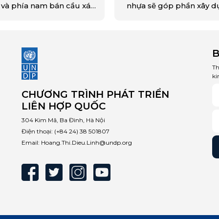
 và phía nam bán cầu xác
nhựa sẽ góp phần xây 
, ưu tiên, thực hiện và
các giải pháp chính sác
o dõi các chiến lược can
nhập xã hội và đáp ứng g
ệp dựa trên nguyên lý kinh
đảm bảo BĐG & HNXH t
tuần hoàn để tăng cường
việc thiết kế và thực hiện
B
m vọng và thực hiện cam
giải pháp giải quyết ô n
 quốc gia trong việc giảm
rác thải nhựa ở Việt Nam
Th
u khí nhà kính .
ki
CHƯƠNG TRÌNH PHÁT TRIỂN
LIÊN HỢP QUỐC
304 Kim Mã, Ba Đình, Hà Nội
Điện thoại:
(+84 24) 38 501807
Email:
Hoang.Thi.Dieu.Linh@undp.org