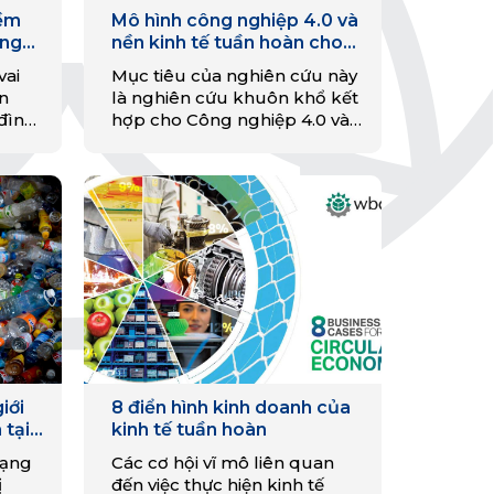
iềm
Mô hình công nghiệp 4.0 và
ông
nền kinh tế tuần hoàn cho
ng
logistics xanh và chuỗi cung
vai
Mục tiêu của nghiên cứu này
chính
ứng bền vững
n
là nghiên cứu khuôn khổ kết
nền
 đình
hợp cho Công nghiệp 4.0 và
á
nền kinh tế tuần hoàn cho
ùng,
chuỗi cung ứng và hậu cần
trên cơ sở bền…
iới
8 điển hình kinh doanh của
 tại
kinh tế tuần hoàn
rạng
Các cơ hội vĩ mô liên quan
ị
đến việc thực hiện kinh tế