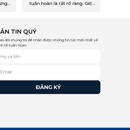
dựng
tuần hoàn là rất rõ ràng. Giờ
h hòa
đây, các công ty cần hiểu
iới,
được tính tuần hoàn sẽ tác
rong
động như thế nào đến hoạt
 các
động kinh doanh của họ
ẢN TIN QUÝ
hiễm
cũng như các cơ hội trong
.
ngành hoặc lĩnh vực cụ thể.
eo dõi chúng tôi để nhận được những tin tức mới nhất về
nh tế tuần hoàn.