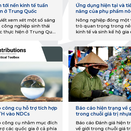
n tới nền kinh tế tuần
Ứng dụng hiện tại và t
n ở Trung Quốc
năng của phụ phẩm n
nghiệp và chất thải tro
 viết xem xét một số sáng
Nông nghiệp đóng một 
các ngành thực phẩm 
 công nghiệp sinh thái
trò quan trọng trong nề
ở Việt Nam – Góc nhìn 
c thực hiện ở Trung Quốc
kinh tế và sinh kế hộ gia
kinh tế tuần hoàn
so sánh chúng bằng cách
của Việt Nam. Trong qu
dụng cách trình bày đồ
trình sản xuất và tiêu d
 chung với các…
ngành này tạo ra một…
 công cụ hỗ trợ tích hợp
Báo cáo hiện trạng về g
H vào NDCs
trong chuỗi giá trị nhựa
Việt Nam
 công cụ nhằm mục đích
Báo cáo Đánh giá hiện t
trợ các quốc gia ở cả phía
về giới trong chuỗi giá tr