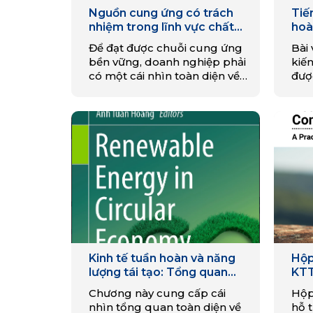
Nguồn cung ứng có trách
Tiế
nhiệm trong lĩnh vực chất
hoà
thải nhựa và lĩnh vực tái chế:
Để đạt được chuỗi cung ứng
Bài
một số ví dụ về các thực
bền vững, doanh nghiệp phải
kiến
hành bao trùm và hòa nhập
có một cái nhìn toàn diện về
đượ
tại Ấn Độ.
các yếu tố xã hội và con người
và 
liên quan đến việc mua nhựa
sử 
tái chế nhằm có cái nhìn sâu
họa
sắc hơn về các rủi ro tiềm
tàng của các thực hành hiện
tại, cũng như những cơ hội
thay đổi đầy tiềm năng.
Kinh tế tuần hoàn và năng
Hộp
lượng tái tạo: Tổng quan
KTT
chính sách toàn cầu
Chương này cung cấp cái
Hộp
nhìn tổng quan toàn diện về
hỗ 