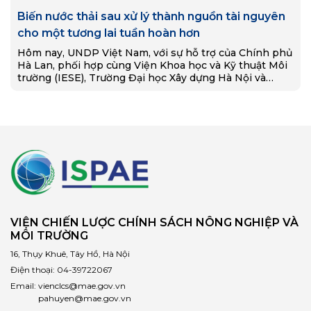
Biến nước thải sau xử lý thành nguồn tài nguyên
cho một tương lai tuần hoàn hơn
Hôm nay, UNDP Việt Nam, với sự hỗ trợ của Chính phủ
Hà Lan, phối hợp cùng Viện Khoa học và Kỹ thuật Môi
trường (IESE), Trường Đại học Xây dựng Hà Nội và…
VIỆN CHIẾN LƯỢC CHÍNH SÁCH NÔNG NGHIỆP VÀ
MÔI TRƯỜNG
16, Thụy Khuê, Tây Hồ, Hà Nội
Điện thoại:
04-39722067
Email:
vienclcs@mae.gov.vn
pahuyen@mae.gov.vn