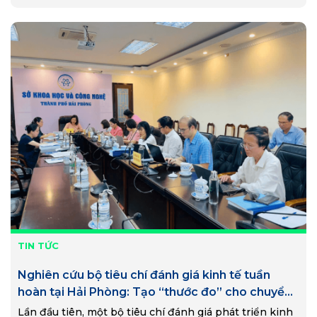
Phát triển Liên…
TIN TỨC
Nghiên cứu bộ tiêu chí đánh giá kinh tế tuần
hoàn tại Hải Phòng: Tạo “thước đo” cho chuyển
đổi xanh và phát triển bền vững
Lần đầu tiên, một bộ tiêu chí đánh giá phát triển kinh