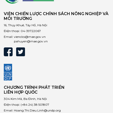
VIỆN CHIẾN LƯỢC CHÍNH SÁCH NÔNG NGHIỆP VÀ
MÔI TRƯỜNG
16, Thụy Khuê, Tây Hồ, Hà Nội
Điện thoại:
04-39722067
Email:
vienclcs@mae.gov.vn
pahuyen@mae.gov.vn
CHƯƠNG TRÌNH PHÁT TRIỂN
LIÊN HỢP QUỐC
304 Kim Mã, Ba Đình, Hà Nội
Điện thoại:
(+84 24) 38 501807
Email:
Hoang.Thi.Dieu.Linh@undp.org