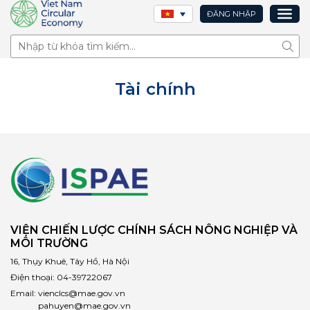
ĐĂNG NHẬP
Tìm 
Tài chính
VIỆN CHIẾN LƯỢC CHÍNH SÁCH NÔNG NGHIỆP VÀ
MÔI TRƯỜNG
16, Thụy Khuê, Tây Hồ, Hà Nội
Điện thoại:
04-39722067
Email:
vienclcs@mae.gov.vn
pahuyen@mae.gov.vn