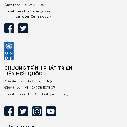
Điện thoại:
04-39722067
Email:
vienclcs@mae.gov.vn
pahuyen@mae.gov.vn
CHƯƠNG TRÌNH PHÁT TRIỂN
LIÊN HỢP QUỐC
304 Kim Mã, Ba Đình, Hà Nội
Điện thoại:
(+84 24) 38 501807
Email:
Hoang.Thi.Dieu.Linh@undp.org