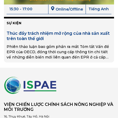
15:30 - 17:00
Tiếng Anh
Online/Offline
SỰ KIỆN
Thúc đẩy trách nhiệm mở rộng của nhà sản xuất
trên toàn thế giới
Phiên thảo luận bao gồm phần ra mắt Tóm tắt Vấn đề
EPR của OECD, đồng thời cung cấp thông tin chi tiết
về những diễn biến mới liên quan đến EPR ở cả cấp
độ quốc gia và quốc tế thông qua các ví dụ cụ thể về
quốc gia.
VIỆN CHIẾN LƯỢC CHÍNH SÁCH NÔNG NGHIỆP VÀ
MÔI TRƯỜNG
16, Thụy Khuê, Tây Hồ, Hà Nội