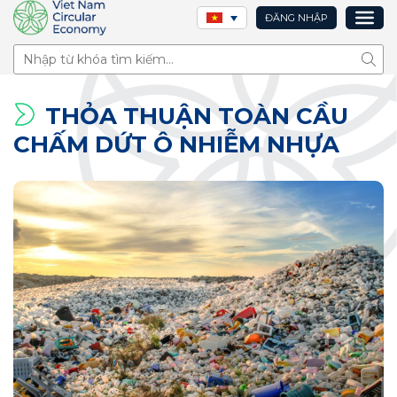
ĐĂNG NHẬP
Tìm 
THỎA THUẬN TOÀN CẦU
CHẤM DỨT Ô NHIỄM NHỰA