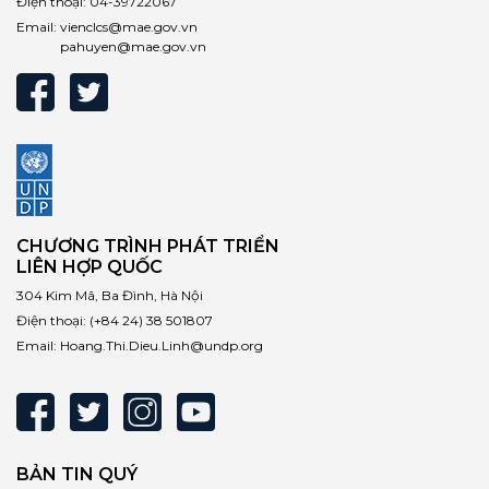
Điện thoại:
04-39722067
Email:
vienclcs@mae.gov.vn
pahuyen@mae.gov.vn
CHƯƠNG TRÌNH PHÁT TRIỂN
LIÊN HỢP QUỐC
304 Kim Mã, Ba Đình, Hà Nội
Điện thoại:
(+84 24) 38 501807
Email:
Hoang.Thi.Dieu.Linh@undp.org
BẢN TIN QUÝ