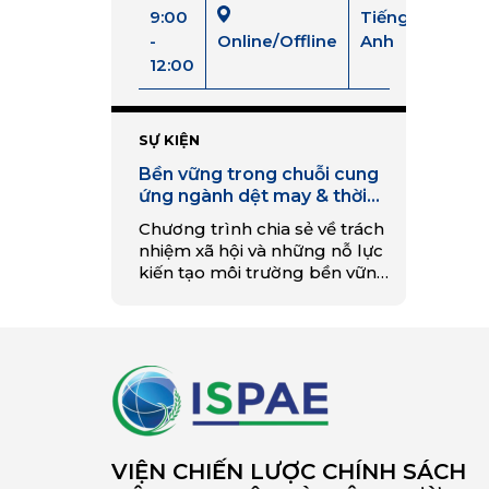
9:00
Tiếng
-
Online/Offline
Anh
12:00
SỰ KIỆN
Bền vững trong chuỗi cung
ứng ngành dệt may & thời
trang
Chương trình chia sẻ về trách
nhiệm xã hội và những nỗ lực
kiến tạo môi trường bền vững
trong quá trình chuyển mình
của ngành thời trang.
VIỆN CHIẾN LƯỢC CHÍNH SÁCH