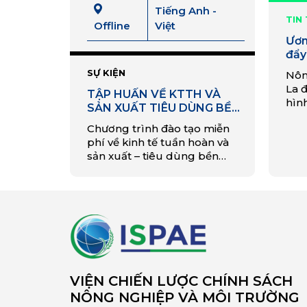
Tiếng Anh -
TIN
Offline
Việt
Ươm
đẩy
tuầ
SỰ KIỆN
Nôn
phê
La 
TẬP HUẤN VỀ KTTH VÀ
hình
SẢN XUẤT TIÊU DÙNG BỀN
chấ
VỮNG VÀO THÁNG 7
Chương trình đào tạo miễn
phâ
phí về kinh tế tuần hoàn và
và t
sản xuất – tiêu dùng bền
tưới
vững dành cho doanh
độn
nghiệp.
giá 
VIỆN CHIẾN LƯỢC CHÍNH SÁCH
NÔNG NGHIỆP VÀ MÔI TRƯỜNG