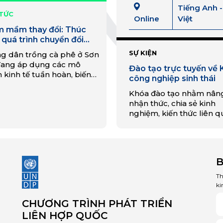
Tiếng Anh -
 TỨC
Online
Việt
 mầm thay đổi: Thúc
 quá trình chuyển đổi
n hoàn trong ngành cà
SỰ KIỆN
g dân trồng cà phê ở Sơn
 tại tỉnh Sơn La
đang áp dụng các mô
Đào tạo trực tuyến về 
 kinh tế tuần hoàn, biến
công nghiệp sinh thái
t thải bã cà phê thành
Khóa đào tạo nhằm nân
n hữu cơ giàu dinh dưỡng
nhận thức, chia sẻ kinh
ái sử dụng nước thải để
nghiệm, kiến thức liên 
 tiêu, thúc đẩy các hoạt
đến triển khai mô hình 
g bền vững và nâng cao
công nghiệp sinh thái
trị cây trồng.
(KCNST)
B
Th
ki
CHƯƠNG TRÌNH PHÁT TRIỂN
LIÊN HỢP QUỐC