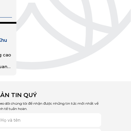
Khu
g cao
quan
khu
ẢN TIN QUÝ
eo dõi chúng tôi để nhận được những tin tức mới nhất về
nh tế tuần hoàn.