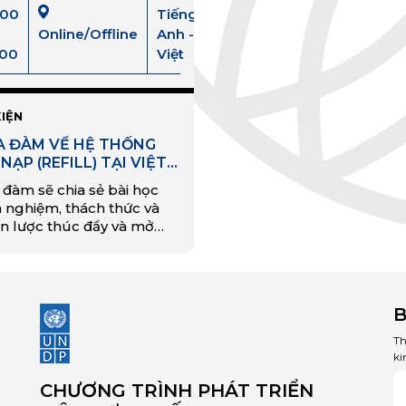
:00
Tiếng
Online/Offline
Anh -
:00
Việt
KIỆN
A ĐÀM VỀ HỆ THỐNG
 NẠP (REFILL) TẠI VIỆT
M
 đàm sẽ chia sẻ bài học
h nghiệm, thách thức và
ến lược thúc đẩy và mở
 hệ thống tái nạp (refill)
ột giải pháp bền vững
y thế cho nhựa dùng một
 và hướng đến nền KTTH
B
Việt Nam.
Th
ki
CHƯƠNG TRÌNH PHÁT TRIỂN