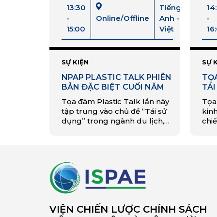
13:30
Tiếng
14
-
Online/Offline
Anh -
-
15:00
Việt
16
SỰ KIỆN
SỰ 
NPAP PLASTIC TALK PHIÊN
TỌ
BẢN ĐẶC BIỆT CUỐI NĂM
TÁI
NA
Tọa đàm Plastic Talk lần này
Tọa
tập trung vào chủ đề “Tái sử
kin
dụng” trong ngành du lịch,
chi
khám phá các cơ hội khởi
rộng
nghiệp và đổi mới sáng tạo áp
– m
dụng kinh tế tuần hoàn.
tha
lần
tại 
VIỆN CHIẾN LƯỢC CHÍNH SÁCH