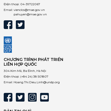
Điện thoại:
04-39722067
Email:
vienclcs@mae.gov.vn
pahuyen@mae.gov.vn
CHƯƠNG TRÌNH PHÁT TRIỂN
LIÊN HỢP QUỐC
304 Kim Mã, Ba Đình, Hà Nội
Điện thoại:
(+84 24) 38 501807
Email:
Hoang.Thi.Dieu.Linh@undp.org