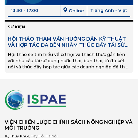
13:30 - 17:00
Tiếng Anh - Việt
Online
SỰ KIỆN
HỘI THẢO THAM VẤN HƯỚNG DẪN KỸ THUẬT
VÀ HỢP TÁC ĐA BÊN NHẰM THÚC ĐẨY TÁI SỬ
DỤNG NƯỚC THẢI VÀ BÙN CẶN
Hội thảo sẽ tìm hiểu về cơ hội và thách thức gắn liền
với nhu cầu tái sử dụng nước thải, bùn thải, từ đó kết
nối và thúc đẩy hợp tác giữa các doanh nghiệp để thực
hiện thí điểm các giải pháp tiềm năng.
VIỆN CHIẾN LƯỢC CHÍNH SÁCH NÔNG NGHIỆP VÀ
MÔI TRƯỜNG
16, Thụy Khuê, Tây Hồ, Hà Nội