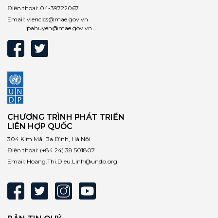
Điện thoại:
04-39722067
Email:
vienclcs@mae.gov.vn
pahuyen@mae.gov.vn
CHƯƠNG TRÌNH PHÁT TRIỂN
LIÊN HỢP QUỐC
304 Kim Mã, Ba Đình, Hà Nội
Điện thoại:
(+84 24) 38 501807
Email:
Hoang.Thi.Dieu.Linh@undp.org