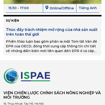
15:30 - 17:00
Tiếng Anh
Online/Offline
SỰ KIỆN
Thúc đẩy trách nhiệm mở rộng của nhà sản xuất
trên toàn thế giới
Phiên thảo luận bao gồm phần ra mắt Tóm tắt Vấn đề
EPR của OECD, đồng thời cung cấp thông tin chi tiết
về những diễn biến mới liên quan đến EPR ở cả cấp
độ quốc gia và quốc tế thông qua các ví dụ cụ thể về
quốc gia.
VIỆN CHIẾN LƯỢC CHÍNH SÁCH NÔNG NGHIỆP VÀ
MÔI TRƯỜNG
16, Thụy Khuê, Tây Hồ, Hà Nội