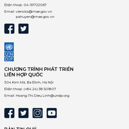
Điện thoại:
04-39722067
Email:
vienclcs@mae.gov.vn
pahuyen@mae.gov.vn
CHƯƠNG TRÌNH PHÁT TRIỂN
LIÊN HỢP QUỐC
304 Kim Mã, Ba Đình, Hà Nội
Điện thoại:
(+84 24) 38 501807
Email:
Hoang.Thi.Dieu.Linh@undp.org