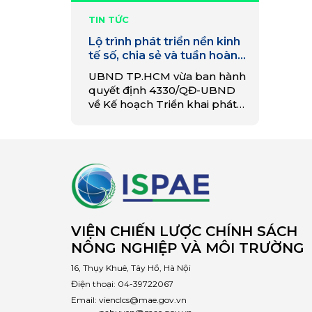
TIN TỨC
Lộ trình phát triển nền kinh
tế số, chia sẻ và tuần hoàn
của TP. Hồ Chí Minh
UBND TP.HCM vừa ban hành
quyết định 4330/QĐ-UBND
về Kế hoạch Triển khai phát
triển kinh tế số, phát triển
kinh tế chia sẻ, thương mại
điện tử và kinh tế tuần hoàn.
VIỆN CHIẾN LƯỢC CHÍNH SÁCH
NÔNG NGHIỆP VÀ MÔI TRƯỜNG
16, Thụy Khuê, Tây Hồ, Hà Nội
Điện thoại:
04-39722067
Email:
vienclcs@mae.gov.vn