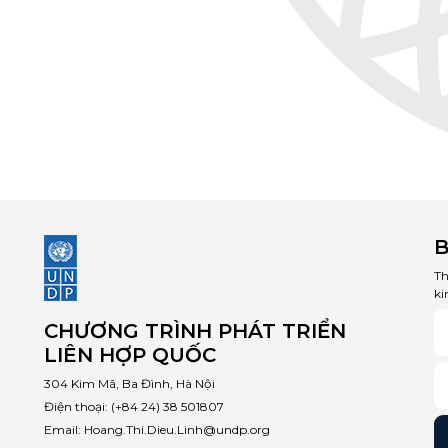
B
Th
ki
CHƯƠNG TRÌNH PHÁT TRIỂN
LIÊN HỢP QUỐC
304 Kim Mã, Ba Đình, Hà Nội
Điện thoại:
(+84 24) 38 501807
Email:
Hoang.Thi.Dieu.Linh@undp.org