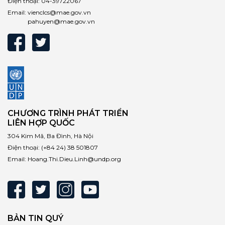
Điện thoại:
04-39722067
Email:
vienclcs@mae.gov.vn
pahuyen@mae.gov.vn
CHƯƠNG TRÌNH PHÁT TRIỂN
LIÊN HỢP QUỐC
304 Kim Mã, Ba Đình, Hà Nội
Điện thoại:
(+84 24) 38 501807
Email:
Hoang.Thi.Dieu.Linh@undp.org
BẢN TIN QUÝ