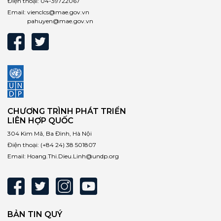
Điện thoại:
04-39722067
Email:
vienclcs@mae.gov.vn
pahuyen@mae.gov.vn
CHƯƠNG TRÌNH PHÁT TRIỂN
LIÊN HỢP QUỐC
304 Kim Mã, Ba Đình, Hà Nội
Điện thoại:
(+84 24) 38 501807
Email:
Hoang.Thi.Dieu.Linh@undp.org
BẢN TIN QUÝ