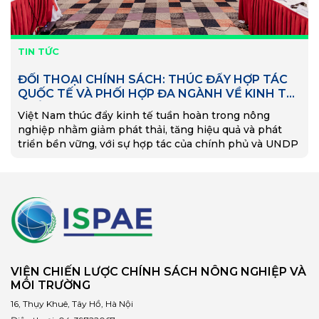
TIN TỨC
ĐỐI THOẠI CHÍNH SÁCH: THÚC ĐẨY HỢP TÁC
QUỐC TẾ VÀ PHỐI HỢP ĐA NGÀNH VỀ KINH TẾ
TUẦN HOÀN TRONG NÔNG NGHIỆP
Việt Nam thúc đẩy kinh tế tuần hoàn trong nông
nghiệp nhằm giảm phát thải, tăng hiệu quả và phát
triển bền vững, với sự hợp tác của chính phủ và UNDP
VIỆN CHIẾN LƯỢC CHÍNH SÁCH NÔNG NGHIỆP VÀ
MÔI TRƯỜNG
16, Thụy Khuê, Tây Hồ, Hà Nội