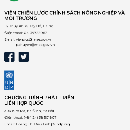
VIỆN CHIẾN LƯỢC CHÍNH SÁCH NÔNG NGHIỆP VÀ
MÔI TRƯỜNG
16, Thụy Khuê, Tây Hồ, Hà Nội
Điện thoại:
04-39722067
Email:
vienclcs@mae.gov.vn
pahuyen@mae.gov.vn
CHƯƠNG TRÌNH PHÁT TRIỂN
LIÊN HỢP QUỐC
304 Kim Mã, Ba Đình, Hà Nội
Điện thoại:
(+84 24) 38 501807
Email:
Hoang.Thi.Dieu.Linh@undp.org