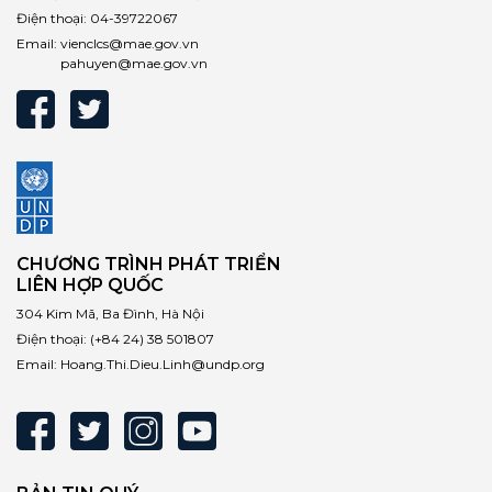
Điện thoại:
04-39722067
Email:
vienclcs@mae.gov.vn
pahuyen@mae.gov.vn
CHƯƠNG TRÌNH PHÁT TRIỂN
LIÊN HỢP QUỐC
304 Kim Mã, Ba Đình, Hà Nội
Điện thoại:
(+84 24) 38 501807
Email:
Hoang.Thi.Dieu.Linh@undp.org