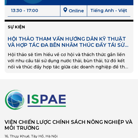
13:30 - 17:00
Tiếng Anh - Việt
Online
SỰ KIỆN
HỘI THẢO THAM VẤN HƯỚNG DẪN KỸ THUẬT
VÀ HỢP TÁC ĐA BÊN NHẰM THÚC ĐẨY TÁI SỬ
DỤNG NƯỚC THẢI VÀ BÙN CẶN
Hội thảo sẽ tìm hiểu về cơ hội và thách thức gắn liền
với nhu cầu tái sử dụng nước thải, bùn thải, từ đó kết
nối và thúc đẩy hợp tác giữa các doanh nghiệp để thực
hiện thí điểm các giải pháp tiềm năng.
VIỆN CHIẾN LƯỢC CHÍNH SÁCH NÔNG NGHIỆP VÀ
MÔI TRƯỜNG
16, Thụy Khuê, Tây Hồ, Hà Nội