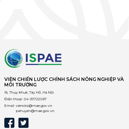
VIỆN CHIẾN LƯỢC CHÍNH SÁCH NÔNG NGHIỆP VÀ
MÔI TRƯỜNG
16, Thụy Khuê, Tây Hồ, Hà Nội
Điện thoại:
04-39722067
Email:
vienclcs@mae.gov.vn
pahuyen@mae.gov.vn