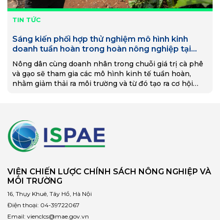
TIN TỨC
Sáng kiến phối hợp thử nghiệm mô hình kinh
doanh tuần hoàn trong hoàn nông nghiệp tại
Việt Nam
Nông dân cùng doanh nhân trong chuỗi giá trị cà phê
và gạo sẽ tham gia các mô hình kinh tế tuần hoàn,
nhằm giảm thải ra môi trường và từ đó tạo ra cơ hội
việc làm mới.
VIỆN CHIẾN LƯỢC CHÍNH SÁCH NÔNG NGHIỆP VÀ
MÔI TRƯỜNG
16, Thụy Khuê, Tây Hồ, Hà Nội
Điện thoại:
04-39722067
Email:
vienclcs@mae.gov.vn