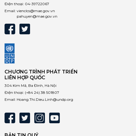
Điện thoại:
04-39722067
Email:
vienclcs@mae.gov.vn
pahuyen@mae.gov.vn
CHƯƠNG TRÌNH PHÁT TRIỂN
LIÊN HỢP QUỐC
304 Kim Mã, Ba Đình, Hà Nội
Điện thoại:
(+84 24) 38 501807
Email:
Hoang.Thi.Dieu.Linh@undp.org
BẢN TIN QUÝ