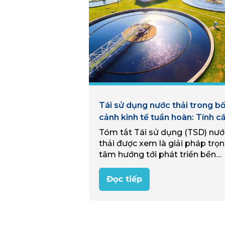
Tái sử dụng nước thải trong bố
cảnh kinh tế tuần hoàn: Tính c
thiết của việc loại bỏ muối và 
Tóm tắt Tái sử dụng (TSD) nướ
công nghệ tiềm năng tại Việt
thải được xem là giải pháp trọ
Nam
tâm hướng tới phát triển bền
vững và kinh tế tuần hoàn tại V
Nam. Tuy nhiên, hàm lượng mu
Đọc tiếp