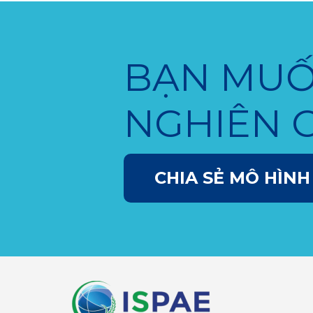
BẠN MUỐ
NGHIÊN 
CHIA SẺ MÔ HÌNH