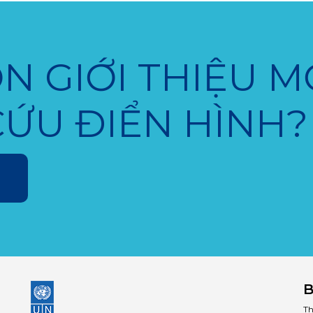
N GIỚI THIỆU M
CỨU ĐIỂN HÌNH?
B
Th