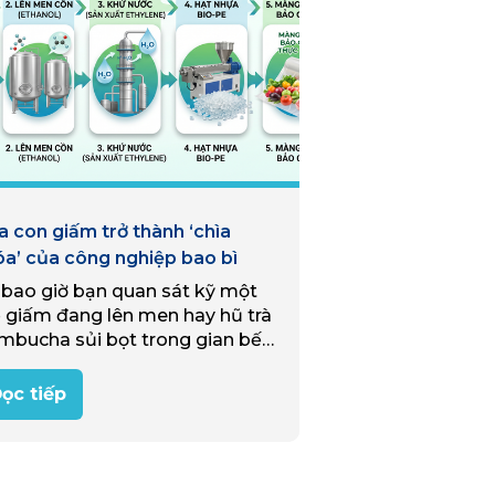
 con giấm trở thành ‘chìa
óa’ của công nghiệp bao bì
 bao giờ bạn quan sát kỹ một
 giấm đang lên men hay hũ trà
mbucha sủi bọt trong gian bếp
 đình? Bên dưới lớp nước sóng
h ấy là một “nhà…
ọc tiếp