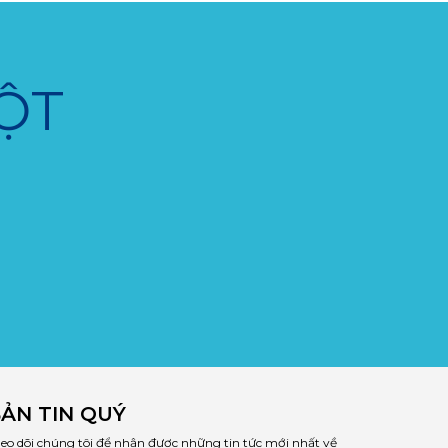
ỘT
ẢN TIN QUÝ
eo dõi chúng tôi để nhận được những tin tức mới nhất về