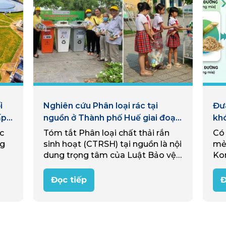
i
Nghiên cứu Phân loại rác tại
Đưa
ấp
nguồn ở Thành phố Huế giai đoạn
kh
các
2022 – 2025: Bài học kinh nghiệm
c
Tóm tắt Phân loại chất thải rắn
Có
và khuyến nghị
ng
sinh hoạt (CTRSH) tại nguồn là nội
mẻ
dung trọng tâm của Luật Bảo vệ
Ko
iệt
môi trường (BVMT) năm 2020 và
gia
ối…
là nền tảng thúc đẩy kinh tế…
sán
Đọc tiếp
Đ