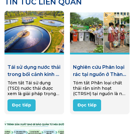
TIN TỨC LIÊN QUAN
Tái sử dụng nước thải
Nghiên cứu Phân loại
trong bối cảnh kinh tế
rác tại nguồn ở Thành
tuần hoàn: Tính cấp
phố Huế giai đoạn
Tóm tắt Tái sử dụng
Tóm tắt Phân loại chất
(TSD) nước thải được
thải rắn sinh hoạt
thiết của việc loại bỏ
2022 – 2025: Bài học
xem là giải pháp trọng
(CTRSH) tại nguồn là nội
muối và các công
kinh nghiệm và
tâm hướng tới phát triển
dung trọng tâm của Luật
nghệ tiềm năng tại
khuyến nghị
bền vững và kinh tế
Bảo vệ môi trường
Đọc tiếp
Đọc tiếp
tuần hoàn tại Việt Nam.
(BVMT) năm 2020 và là
Việt Nam
Tuy nhiên, hàm lượng
nền tảng thúc đẩy kinh
muối…
tế…