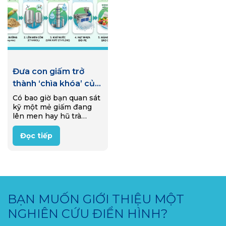
Đưa con giấm trở
thành ‘chìa khóa’ của
công nghiệp bao bì
Có bao giờ bạn quan sát
kỹ một mẻ giấm đang
lên men hay hũ trà
Kombucha sủi bọt trong
gian bếp gia đình? Bên
Đọc tiếp
dưới lớp nước sóng sánh
ấy là một “nhà…
BẠN MUỐN GIỚI THIỆU MỘT
NGHIÊN CỨU ĐIỂN HÌNH?