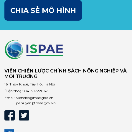
CHIA SẺ MÔ HÌNH
VIỆN CHIẾN LƯỢC CHÍNH SÁCH NÔNG NGHIỆP VÀ
MÔI TRƯỜNG
16, Thụy Khuê, Tây Hồ, Hà Nội
Điện thoại:
04-39722067
Email:
vienclcs@mae.gov.vn
pahuyen@mae.gov.vn