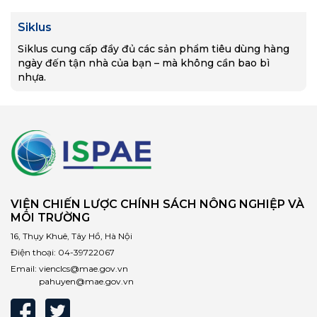
Siklus
Siklus cung cấp đầy đủ các sản phẩm tiêu dùng hàng
ngày đến tận nhà của bạn – mà không cần bao bì
nhựa.
VIỆN CHIẾN LƯỢC CHÍNH SÁCH NÔNG NGHIỆP VÀ
MÔI TRƯỜNG
16, Thụy Khuê, Tây Hồ, Hà Nội
Điện thoại:
04-39722067
Email:
vienclcs@mae.gov.vn
pahuyen@mae.gov.vn