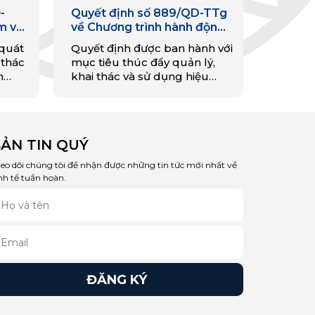
-
Quyết định số 889/QD-TTg
m vụ
về Chương trình hành động
hương
quốc gia về sản xuất và tiêu
 quát
Quyết định được ban hành với
ia về
dùng bền vững giai đoạn
 thác
mục tiêu thúc đẩy quản lý,
bền
2021-2030
n
khai thác và sử dụng hiệu
030
ệu,
quả, bền vững tài nguyên,
nhiên liệu, nguyên vật liệu,
uồn
khuyến khích phát triển các
nguồn…
ẢN TIN QUÝ
eo dõi chúng tôi để nhận được những tin tức mới nhất về
nh tế tuần hoàn.