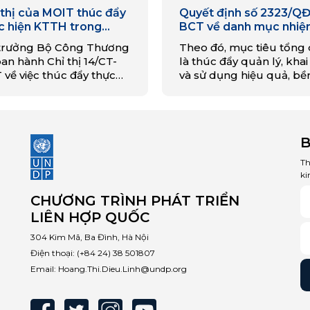
 thị của MOIT thúc đẩy
Quyết định số 2323/QĐ
c hiện KTTH trong
BCT về danh mục nhiệ
nh Công Thương
năm 2022 thực hiện C
trưởng Bộ Công Thương
Theo đó, mục tiêu tổng
trình hành động quốc g
an hành Chỉ thị 14/CT-
là thúc đẩy quản lý, khai
sản xuất và tiêu dùng 
 về việc thúc đẩy thực
và sử dụng hiệu quả, bề
vững giai đoạn 2021-2
n kinh tế tuần hoàn trong
vững tài nguyên, nhiên li
nh Công Thương.
nguyên vật liệu, khuyến
khích phát triển các ng
tài…
B
Th
ki
CHƯƠNG TRÌNH PHÁT TRIỂN
LIÊN HỢP QUỐC
304 Kim Mã, Ba Đình, Hà Nội
Điện thoại:
(+84 24) 38 501807
Email:
Hoang.Thi.Dieu.Linh@undp.org