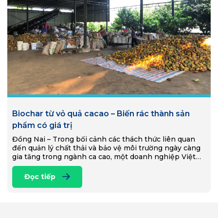
Biochar từ vỏ quả cacao – Biến rác thành sản
phẩm có giá trị
Đồng Nai – Trong bối cảnh các thách thức liên quan
đến quản lý chất thải và bảo vệ môi trường ngày càng
gia tăng trong ngành ca cao, một doanh nghiệp Việt
Nam đã tiên phong thực hiện sáng kiến sản xuất
biochar từ vỏ quả ca cao bỏ đi. Phương pháp mới này
Đọc tiếp
không chỉ giải quyết vấn đề quản lý chất thải mà còn
thúc đẩy thực hiện các phương pháp tiếp cận kinh tế
tuần hoàn trong ngành ca cao.