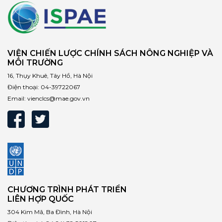
VIỆN CHIẾN LƯỢC CHÍNH SÁCH NÔNG NGHIỆP VÀ
MÔI TRƯỜNG
16, Thụy Khuê, Tây Hồ, Hà Nội
Điện thoại:
04-39722067
Email:
vienclcs@mae.gov.vn
CHƯƠNG TRÌNH PHÁT TRIỂN
LIÊN HỢP QUỐC
304 Kim Mã, Ba Đình, Hà Nội