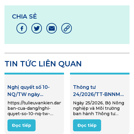
CHIA SẺ
TIN TỨC LIÊN QUAN
Nghị quyết số 10-
Thông tư
NQ/TW ngày
24/2026/TT-BNNMT
08/6/2026 của Bộ
về trách nhiệm tái chế
https://tulieuvankien.dangcongsan.vn/van-
Ngày 25/2026, Bộ Nông
ban-cua-dang/nghi-
nghiệp và Môi trường
Chính trị về phát triển
sản phẩm bao bì và
quyet-so-10-nq-tw-
ban hành Thông tư
kinh tế có vốn đầu tư
xử lý chất thải của
ngay-08-6-2026-cua-
24/2026/TT-BNNMT
nước ngoài
nhà sản xuất nhập
bo-chinh-tri-ve-phat-
quy định về về trách
Đọc tiếp
Đọc tiếp
trien-kinh-te-co-von-
nhiệm tái chế sản phẩm
khẩu