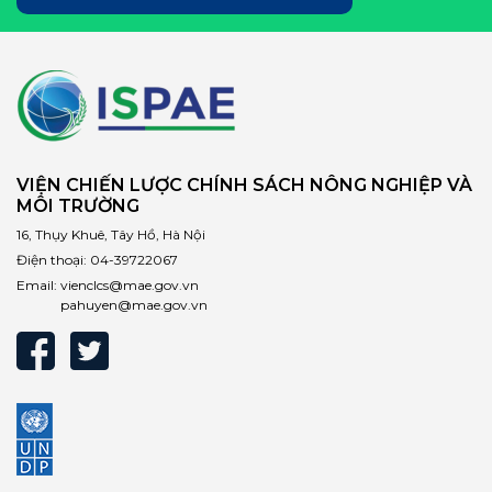
VIỆN CHIẾN LƯỢC CHÍNH SÁCH NÔNG NGHIỆP VÀ
MÔI TRƯỜNG
16, Thụy Khuê, Tây Hồ, Hà Nội
Điện thoại:
04-39722067
Email:
vienclcs@mae.gov.vn
pahuyen@mae.gov.vn