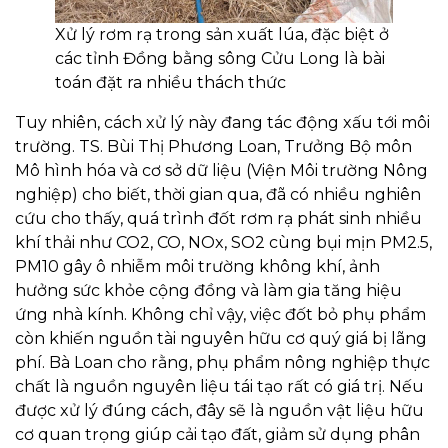
Xử lý rơm rạ trong sản xuất lúa, đặc biệt ở
các tỉnh Đồng bằng sông Cửu Long là bài
toán đặt ra nhiều thách thức
Tuy nhiên, cách xử lý này đang tác động xấu tới môi
trường. TS. Bùi Thị Phương Loan, Trưởng Bộ môn
Mô hình hóa và cơ sở dữ liệu (Viện Môi trường Nông
nghiệp) cho biết, thời gian qua, đã có nhiều nghiên
cứu cho thấy, quá trình đốt rơm rạ phát sinh nhiều
khí thải như CO2, CO, NOx, SO2 cùng bụi mịn PM2.5,
PM10 gây ô nhiễm môi trường không khí, ảnh
hưởng sức khỏe cộng đồng và làm gia tăng hiệu
ứng nhà kính. Không chỉ vậy, việc đốt bỏ phụ phẩm
còn khiến nguồn tài nguyên hữu cơ quý giá bị lãng
phí. Bà Loan cho rằng, phụ phẩm nông nghiệp thực
chất là nguồn nguyên liệu tái tạo rất có giá trị. Nếu
được xử lý đúng cách, đây sẽ là nguồn vật liệu hữu
cơ quan trọng giúp cải tạo đất, giảm sử dụng phân