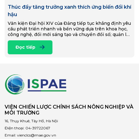
Thúc đẩy tăng trưởng xanh thích ứng biến đổi khí
hậu
Văn kiện Đại hội XIV của Đảng tiếp tục khẳng định yêu
cầu phát triển nhanh và bền vững dựa trên khoa học,
công nghệ, đổi mới sáng tạo và chuyển đổi số; quản lý,
…
Đọc tiếp
VIỆN CHIẾN LƯỢC CHÍNH SÁCH NÔNG NGHIỆP VÀ
MÔI TRƯỜNG
16, Thụy Khuê, Tây Hồ, Hà Nội
Điện thoại:
04-39722067
Email:
vienclcs@mae.gov.vn