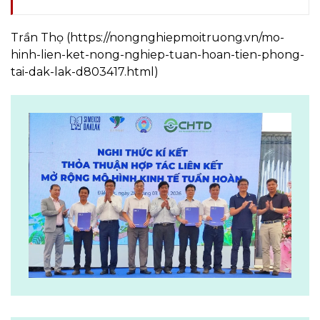
Trần Thọ (https://nongnghiepmoitruong.vn/mo-
hinh-lien-ket-nong-nghiep-tuan-hoan-tien-phong-
tai-dak-lak-d803417.html)