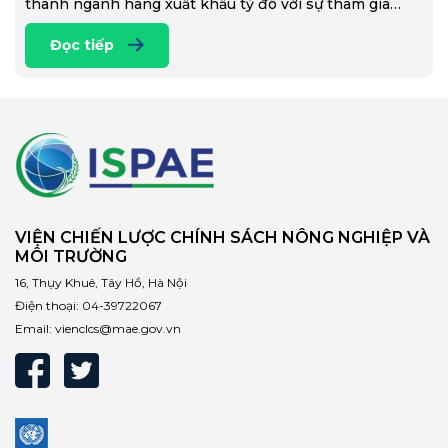
thành ngành hàng xuất khẩu tỷ đô với sự tham gia…
Đọc tiếp
VIỆN CHIẾN LƯỢC CHÍNH SÁCH NÔNG NGHIỆP VÀ
MÔI TRƯỜNG
16, Thụy Khuê, Tây Hồ, Hà Nội
Điện thoại:
04-39722067
Email:
vienclcs@mae.gov.vn