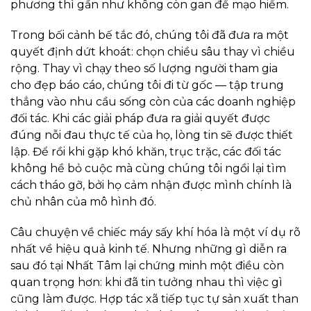
phương thì gần như không còn gan để mạo hiểm.
Trong bối cảnh bế tắc đó, chúng tôi đã đưa ra một
quyết định dứt khoát: chọn chiều sâu thay vì chiều
rộng. Thay vì chạy theo số lượng người tham gia
cho đẹp báo cáo, chúng tôi đi từ gốc — tập trung
thẳng vào nhu cầu sống còn của các doanh nghiệp
đối tác. Khi các giải pháp đưa ra giải quyết được
đúng nỗi đau thực tế của họ, lòng tin sẽ được thiết
lập. Để rồi khi gặp khó khăn, trục trặc, các đối tác
không hề bỏ cuộc mà cùng chúng tôi ngồi lại tìm
cách tháo gỡ, bởi họ cảm nhận được mình chính là
chủ nhân của mô hình đó.
Câu chuyện về chiếc máy sấy khí hóa là một ví dụ rõ
nhất về hiệu quả kinh tế. Nhưng những gì diễn ra
sau đó tại Nhất Tâm lại chứng minh một điều còn
quan trọng hơn: khi đã tin tưởng nhau thì việc gì
cũng làm được. Hợp tác xã tiếp tục tự sản xuất than