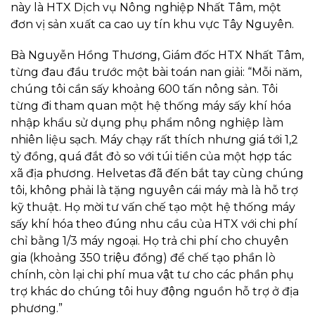
này là HTX Dịch vụ Nông nghiệp Nhất Tâm, một
đơn vị sản xuất ca cao uy tín khu vực Tây Nguyên.
Bà Nguyễn Hồng Thương, Giám đốc HTX Nhất Tâm,
từng đau đầu trước một bài toán nan giải: “Mỗi năm,
chúng tôi cần sấy khoảng 600 tấn nông sản. Tôi
từng đi tham quan một hệ thống máy sấy khí hóa
nhập khẩu sử dụng phụ phẩm nông nghiệp làm
nhiên liệu sạch. Máy chạy rất thích nhưng giá tới 1,2
tỷ đồng, quá đắt đỏ so với túi tiền của một hợp tác
xã địa phương. Helvetas đã đến bắt tay cùng chúng
tôi, không phải là tặng nguyên cái máy mà là hỗ trợ
kỹ thuật. Họ mời tư vấn chế tạo một hệ thống máy
sấy khí hóa theo đúng nhu cầu của HTX với chi phí
chỉ bằng 1/3 máy ngoại. Họ trả chi phí cho chuyên
gia (khoảng 350 triệu đồng) để chế tạo phần lò
chính, còn lại chi phí mua vật tư cho các phần phụ
trợ khác do chúng tôi huy động nguồn hỗ trợ ở địa
phương.”