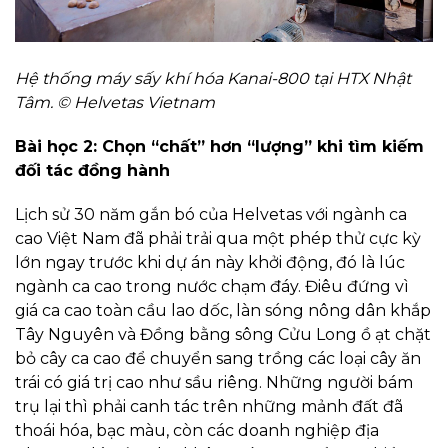
Hệ thống máy sấy khí hóa Kanai-800 tại HTX Nhật
Tâm. © Helvetas Vietnam
Bài học 2: Chọn “chất” hơn “lượng” khi tìm kiếm
đối tác đồng hành
Lịch sử 30 năm gắn bó của Helvetas với ngành ca
cao Việt Nam đã phải trải qua một phép thử cực kỳ
lớn ngay trước khi dự án này khởi động, đó là lúc
ngành ca cao trong nước chạm đáy. Điêu đứng vì
giá ca cao toàn cầu lao dốc, làn sóng nông dân khắp
Tây Nguyên và Đồng bằng sông Cửu Long ồ ạt chặt
bỏ cây ca cao để chuyển sang trồng các loại cây ăn
trái có giá trị cao như sầu riêng. Những người bám
trụ lại thì phải canh tác trên những mảnh đất đã
thoái hóa, bạc màu, còn các doanh nghiệp địa