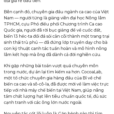
địa giá rẻ đầu tiên.
Bên cạnh đó, chuyên gia đầu ngành ca cao của Việt
Nam — người từng là giảng viên đại học Nông lâm
TPHCM, cựu Phó điều phối Chương trình Ca cao
Quốc gia, người đã rời bục giảng để về cuốc đất,
biến 13 héc-ta đồi đá sỏi cằn cỗi thành một trang trại
sinh thái trù phú — đã đứng lớp truyền dạy cho bà
con kỹ thuật canh tác tuần hoàn và mô hình nông
lâm kết hợp mà ông đã dành cả đời nghiên cứu.
Khi gặp những bài toán vượt quá chuyên môn
trong nước, dự án lại tìm kiếm xa hơn. CocoaLab,
một tổ chức chuyên gia hàng đầu của Bỉ về chế
biến ca cao và sô-cô-la, đã được mời về làm việc trực
tiếp với nhà máy chế biến tại Việt Nam, giúp nâng
tầm chất lượng hạt lên tiêu chuẩn quốc tế, đủ sức
cạnh tranh với các ông lớn nước ngoài.
Nguyên tắc cốt lõi luôn là: Gặp bệnh nào thì tìm