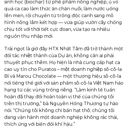
sinh học (biochar) từ phế phẩm nông nghiệp, ủ vỏ
quả ca cao làm thức ăn chăn nuôi, làm nước uống
lên men, rồi chuyển từ trồng độc canh sang mô
hình nông lâm kết hợp — vừa giúp vườn cây chống
chịu tốt với thời tiết cực đoan, vừa tạo ra nhiều
nguồn thu nhập mới.
Trái ngọt là giờ đây HTX Nhất Tâm đã trở thành một
đối tác nhiệt thành của Dự án, không cần ai phải
thuyết phục thêm. Họ hiện là nhà cung cấp hạt ca
cao uy tín cho Puratos – một doanh nghiệp sô-cô-la
Bỉ và Marou Chocolate — một thương hiệu sô-cô-la
nổi tiếng thế giới với sản phẩm sô-cô-la Việt Nam hảo
hạng từ các vùng trồng riêng. “Làm kinh tế tuần
hoàn đã thay đổi hoàn toàn vị thế của chúng tôi
trên thị trường,” bà Nguyễn Hồng Thương tự hào
nói. “Chúng tôi không chỉ bán hạt thô; chúng tôi
đang vận hành một doanh nghiệp không rác thải,
thích ứng với biến đổi khí hậu.”