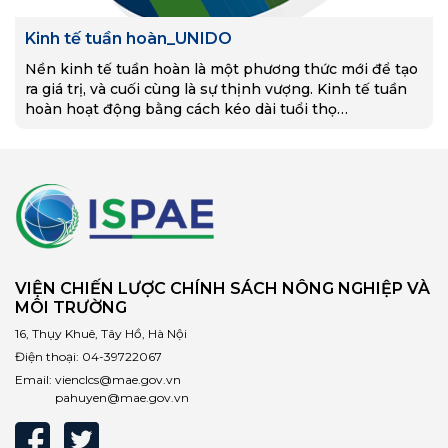
Kinh tế tuần hoàn_UNIDO
Nền kinh tế tuần hoàn là một phương thức mới để tạo
ra giá trị, và cuối cùng là sự thịnh vượng. Kinh tế tuần
hoàn hoạt động bằng cách kéo dài tuổi thọ…
VIỆN CHIẾN LƯỢC CHÍNH SÁCH NÔNG NGHIỆP VÀ
MÔI TRƯỜNG
16, Thụy Khuê, Tây Hồ, Hà Nội
Điện thoại:
04-39722067
Email:
vienclcs@mae.gov.vn
pahuyen@mae.gov.vn