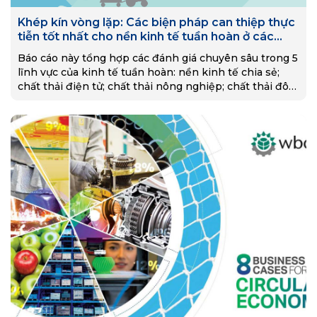
Khép kín vòng lặp: Các biện pháp can thiệp thực
tiễn tốt nhất cho nền kinh tế tuần hoàn ở các
nước đang phát triển
Báo cáo này tổng hợp các đánh giá chuyên sâu trong 5
lĩnh vực của kinh tế tuần hoàn: nền kinh tế chia sẻ;
chất thải điện tử; chất thải nông nghiệp; chất thải đô
thị và cộng sinh công nghiệp. Những đánh giá này cho
phép phân tích sâu hơn các cách tiếp cận trước đây
dựa trên các nghiên cứu điển hình. Các tác giả xác
định một loạt các biện pháp can thiệp phát triển đã
được chứng minh và nhân rộng trong nhiều bối cảnh
thu nhập thấp và trung bình.