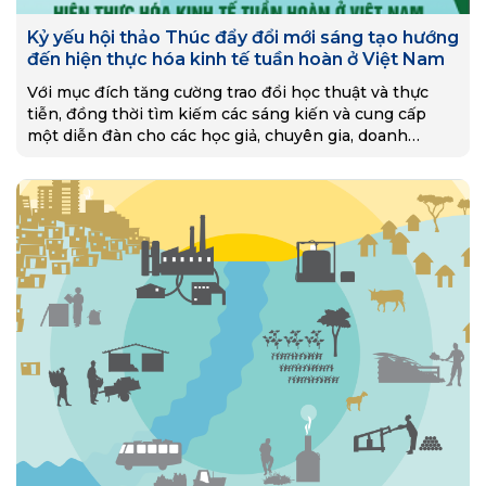
Kỷ yếu hội thảo Thúc đẩy đổi mới sáng tạo hướng
đến hiện thực hóa kinh tế tuần hoàn ở Việt Nam
Với mục đích tăng cường trao đổi học thuật và thực
tiễn, đồng thời tìm kiếm các sáng kiến và cung cấp
một diễn đàn cho các học giả, chuyên gia, doanh
nghiệp trong nước và quốc tế thảo luận về cơ sở khoa
học, kinh nghiệm quốc tế và hiện thực hóa kinh tế
tuần hoàn ở Việt Nam, ngày 13/7/2022, Viện Chiến lược,
Chính sách tài nguyên và môi trường phối hợp với Quỹ
Hanns Seidel Foundation tổ chức hội thảo với chủ đề
“Thúc đẩy đổi mới sáng tạo hướng đến hiện thực hóa
kinh tế tuần hoàn ở Việt Nam”. Hội thảo đã nhận được
sự quan tâm của nhiều cơ quan, tổ chức, nhà khoa học
trong và ngoài nước. Ngoài các bài tham luận trình bày
tại hội thảo, Ban Tổ chức đã lựa chọn 25 bài viết gửi về
để xuất bản Kỷ yếu hội thảo. Đây là nguồn tài liệu quý
để tham khảo phục vụ quá trình nghiên cứu, xây dựng
Kế hoạch hành động quốc gia về kinh tế tuần hoàn
trong thời gian tới.