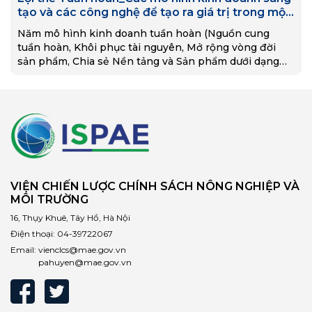
tạo và các công nghệ để tạo ra giá trị trong một
thế giới không có giới hạn tăng trưởng
Năm mô hình kinh doanh tuần hoàn (Nguồn cung
tuần hoàn, Khôi phục tài nguyên, Mở rộng vòng đời
sản phẩm, Chia sẻ Nền tảng và Sản phẩm dưới dạng
dịch vụ) và mười công nghệ — cụ thể là ‘kỹ thuật số’
dưới dạng truyền thông xã hội, điện toán đám mây,
phân tích và chuyển động – đang cho phép tăng tốc
và mở rộng quy mô theo những cách chưa từng thấy
trước đây. Các mô hình kinh doanh và công nghệ này
đang tạo ra một phương pháp tiếp cận cơ bản “lấy
khách hàng làm trung tâm” đối với Lợi thế tuần hoàn
ngoài việc tăng hiệu quả đơn giản mà đòi hỏi một tư
VIỆN CHIẾN LƯỢC CHÍNH SÁCH NÔNG NGHIỆP VÀ
duy mới trong số một loạt các khả năng mới liên lĩnh
MÔI TRƯỜNG
vực gồm chiến lược, công nghệ và vận hành.
16, Thụy Khuê, Tây Hồ, Hà Nội
Điện thoại:
04-39722067
Email:
vienclcs@mae.gov.vn
pahuyen@mae.gov.vn