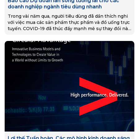
Báo cáo Dự đoán làn sóng tương lai cho các
doanh nghiệp ngành tiêu dùng nhanh
Trong vài năm qua, người tiêu dùng đã dần thích nghi
với việc mua các sản phẩm thực phẩm và đồ uống trực
tuyến. COVID-19 đã thúc đẩy mạnh mẽ sự thay đổi này,
mở ra cánh cửa cho các thương hiệu thực phẩm và đồ
uống bán trực tiếp cho khách hàng. Với các đối tác,
quy trình, con người và công nghệ phù hợp, các
thương hiệu thực phẩm và đồ uống có thể tồn tại và
phát triển trong và sau đại dịch thế giới.
Lợi thế Tuần hoàn_Các mô hình kinh doanh sáng