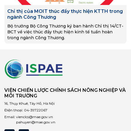
Chỉ thị của MOIT thúc đẩy thực hiện KTTH trong
ngành Công Thương
Bộ trưởng Bộ Công Thương ký ban hành Chỉ thị 14/CT-
BCT về việc thúc đẩy thực hiện kinh tế tuần hoàn
trong ngành Công Thương.
VIỆN CHIẾN LƯỢC CHÍNH SÁCH NÔNG NGHIỆP VÀ
MÔI TRƯỜNG
16, Thụy Khuê, Tây Hồ, Hà Nội
Điện thoại:
04-39722067
Email:
vienclcs@mae.gov.vn
pahuyen@mae.gov.vn