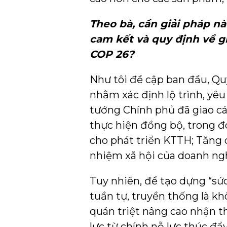
Theo bà, cần giải pháp nà
cam kết và quy định về g
COP 26?
Như tôi đề cập ban đầu, Qu
nhằm xác định lộ trình, yê
tướng Chính phủ đã giao các
thực hiện đồng bộ, trong đ
cho phát triển KTTH; Tăng c
nhiệm xã hội của doanh ng
Tuy nhiên, để tạo dựng “sức
tuần tự, truyền thống là k
quán triệt nâng cao nhận t
lực từ chính nỗ lực thúc đ