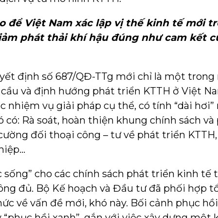
o để Việt Nam xác lập vị thế kinh tế mới t
iảm phát thải khí hậu đúng như cam kết củ
yết định số 687/QĐ-TTg mới chỉ là một trong
u cầu và định hướng phát triển KTTH ở Việt Na
 nhiệm vụ giải pháp cụ thể, có tính “dài hơi
ó có: Rà soát, hoàn thiện khung chính sách và
ường đối thoại công – tư về phát triển KTTH,
hiệp…
 sống” cho các chính sách phát triển kinh tế 
hông đủ. Bộ Kế hoạch và Đầu tư đã phối hợp t
hức về vấn đề mới, khó này. Bối cảnh phục hồ
ẩy “phục hồi xanh”, gắn với việc xây dựng một