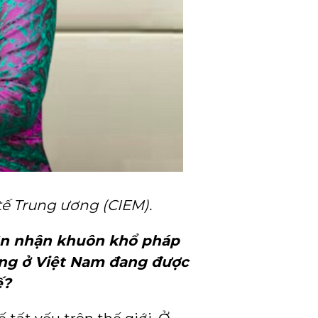
tế Trung ương (CIEM).
hìn nhận khuôn khổ pháp
vững ở Việt Nam đang được
ế?