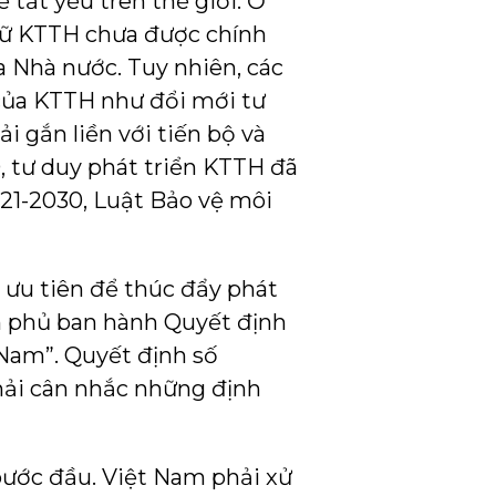
 tất yếu trên thế giới. Ở
ngữ KTTH chưa được chính
a Nhà nước. Tuy nhiên, các
 của KTTH như đổi mới tư
i gắn liền với tiến bộ và
, tư duy phát triển KTTH đã
021-2030, Luật Bảo vệ môi
 ưu tiên để thúc đẩy phát
h phủ ban hành Quyết định
 Nam”. Quyết định số
hải cân nhắc những định
bước đầu. Việt Nam phải xử