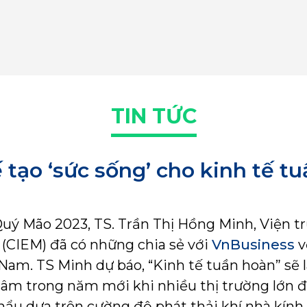
TIN TỨC
 tạo ‘sức sống’ cho kinh tế t
uý Mão 2023, TS. Trần Thị Hồng Minh, Viện t
 (CIEM) đã có những chia sẻ với
VnBusiness
v
 Nam. TS Minh dự báo, “Kinh tế tuần hoàn” sẽ
âm trong năm mới khi nhiều thị trường lớn đ
hẩu dựa trên cường độ phát thải khí nhà kính.