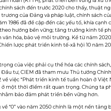
ần hoàn (KTTH), phát triển bền vững là xu thế
t chính sách đến trước 2020 cho thấy, thuật 
 trương của Đảng và pháp luật, chính sách củ
năm 1986 đã đề cập đến các yếu tố, khía cạnh
theo hướng bền vững; tăng trưởng kinh tế phả
ển văn hóa, bảo vệ môi trường. Kể từ năm 2020
Chiến lược phát triển kinh tế-xã hội 10 năm 2
ọng của việc phải cụ thể hóa các chính sách,
à Đầu tư, CIEM đã tham mưu Thủ tướng Chín
về việc “Phát triển kinh tế tuần hoàn ở Việt
ở một thời điểm rất quan trọng. Chúng ta p
 nhằm bảo đảm phát triển bền vững hơn.
 về “0” vào năm 2050 chính là một nền tảng 