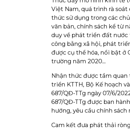
Thúc đẩy mô hình kinh tế tu
Việt Nam, quá trình rà soá
thức sử dụng trong các chủ
văn bản, chính sách kể từ 
duy về phát triển đất nước 
công bằng xã hội, phát tri
được cụ thể hóa, nổi bật ở 
trường năm 2020…
Nhận thức được tầm quan tr
triển KTTH, Bộ Kế hoạch v
687/QĐ-TTg ngày 07/6/2022 
687/QĐ-TTg được ban hành 
hướng, yêu cầu chính sách
Cam kết đưa phát thải ròng