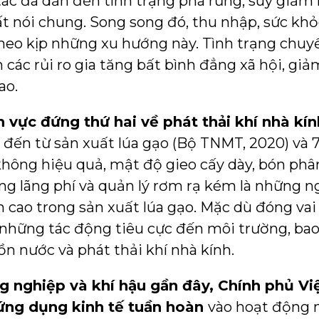
ác đã dẫn đến tình trạng phá rừng, suy giảm 
t nói chung. Song song đó, thu nhập, sức khỏ
heo kịp những xu hướng này. Tình trạng chuyển
 các rủi ro gia tăng bất bình đẳng xã hội, gi
ao.
 vực đứng thứ hai về phát thải khí nhà kí
đến từ sản xuất lúa gạo (Bộ TNMT, 2020) và 
 không hiệu quả, mật độ gieo cấy dày, bón phâ
ng lãng phí và quản lý rơm rạ kém là những 
h cao trong sản xuất lúa gạo. Mặc dù đóng vai
hững tác động tiêu cực đến môi trường, bao 
n nước và phát thải khí nhà kính.
g nghiệp và khí hậu gần đây, Chính phủ 
ứng dụng kinh tế tuần hoàn
vào hoạt động 