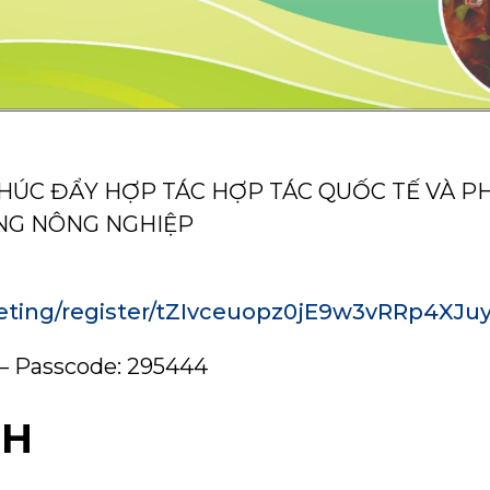
THÚC ĐẨY HỢP TÁC HỢP TÁC QUỐC TẾ VÀ P
NG NÔNG NGHIỆP
eeting/register/tZIvceuopz0jE9w3vRRp4X
 – Passcode: 295444
NH