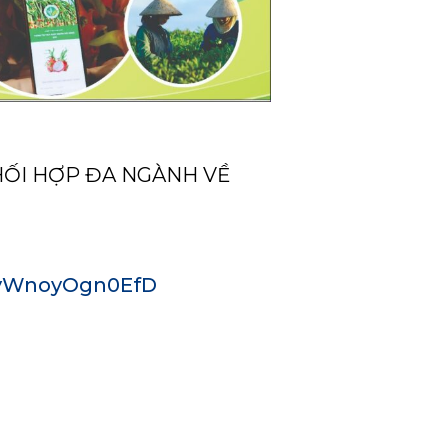
HỐI HỢP ĐA NGÀNH VỀ
JuyWnoyOgn0EfD