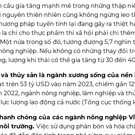
 cầu gia tăng mạnh mẽ trong những thập niên
i nguyên thiên nhiên cũng không ngừng leo t
ương pháp tuyến tính lại đang gây ra thiệt hạ
ô la chi cho thực phẩm thì xã hội phải chi thê
ế. Một nửa trong số đó, tương đương 5,7 nghìn
 nông nghiệp. Nếu không có những thay đổi t
, lượng khí thải có thể gia tăng từ 30 đến 40
và thủy sản là ngành xương sống của nền 
ạt trên 53 tỷ USD vào năm 2023, chiếm gần 
 2022, ngành nông nghiệp, lâm nghiệp và th
 lực lượng lao động cả nước (Tổng cục thống k
 nhanh chóng của các ngành nông nghiệp Vi
 môi trường.
Việc sử dụng phân bón và hóa ch