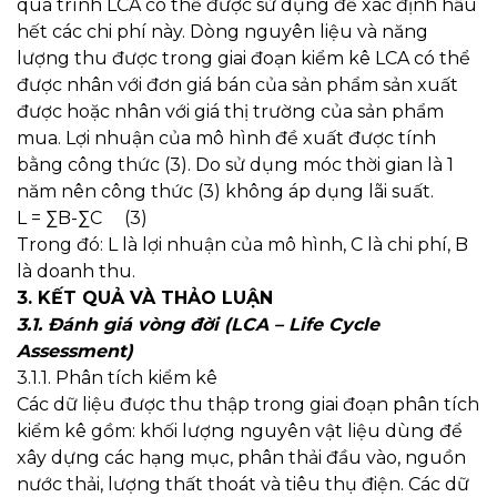
quá trình LCA có thể được sử dụng để xác định hầu
hết các chi phí này. Dòng nguyên liệu và năng
lượng thu được trong giai đoạn kiểm kê LCA có thể
được nhân với đơn giá bán của sản phẩm sản xuất
được hoặc nhân với giá thị trường của sản phẩm
mua. Lợi nhuận của mô hình đề xuất được tính
bằng công thức (3). Do sử dụng móc thời gian là 1
năm nên công thức (3) không áp dụng lãi suất.
L = ∑B-∑C (3)
Trong đó: L là lợi nhuận của mô hình, C là chi phí, B
là doanh thu.
3. KẾT QUẢ VÀ THẢO LUẬN
3.1. Đánh giá vòng đời (LCA – Life Cycle
Assessment)
3.1.1. Phân tích kiểm kê
Các dữ liệu được thu thập trong giai đoạn phân tích
kiểm kê gồm: khối lượng nguyên vật liệu dùng để
xây dựng các hạng mục, phân thải đầu vào, nguồn
nước thải, lượng thất thoát và tiêu thụ điện. Các dữ