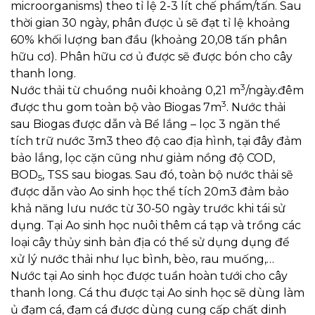
microorganisms) theo tỉ lệ 2-3 lít chế phẩm/tấn. Sau
thời gian 30 ngày, phân được ủ sẽ đạt tỉ lệ khoảng
60% khối lượng ban đầu (khoảng 20,08 tấn phân
hữu cơ). Phân hữu cơ ủ được sẽ được bón cho cây
thanh long.
3
Nước thải từ chuồng nuôi khoảng 0,21 m
/ngày.đêm
3
được thu gom toàn bộ vào Biogas 7m
. Nước thải
sau Biogas được dẫn và Bể lắng – lọc 3 ngăn thể
tích trữ nước 3m3 theo độ cao địa hình, tại đây đảm
bảo lắng, lọc cặn cũng như giảm nồng độ COD,
BOD
, TSS sau biogas. Sau đó, toàn bộ nước thải sẽ
5
được dẫn vào Ao sinh học thể tích 20m3 đảm bảo
khả năng lưu nước từ 30-50 ngày trước khi tái sử
dụng. Tại Ao sinh học nuôi thêm cá tạp và trồng các
loại cây thủy sinh bản địa có thể sử dụng dụng để
xử lý nước thải như lục bình, bèo, rau muống,…
Nước tại Ao sinh học được tuần hoàn tưới cho cây
thanh long. Cá thu được tại Ao sinh học sẽ dùng làm
ủ đạm cá, đạm cá được dùng cung cấp chất dinh