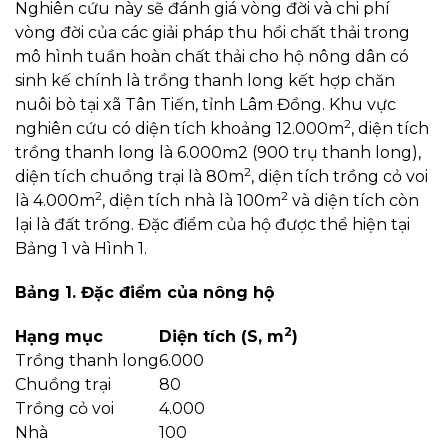
Nghiên cứu này sẽ đánh giá vòng đời và chi phí
vòng đời của các giải pháp thu hồi chất thải trong
mô hình tuần hoàn chất thải cho hộ nông dân có
sinh kế chính là trồng thanh long kết hợp chăn
nuôi bò tại xã Tân Tiến, tỉnh Lâm Đồng. Khu vực
2
nghiên cứu có diện tích khoảng 12.000m
, diện tích
trồng thanh long là 6.000m2 (900 trụ thanh long),
2
diện tích chuồng trại là 80m
, diện tích trồng cỏ voi
2
2
là 4.000m
, diện tích nhà là 100m
và diện tích còn
lại là đất trống. Đặc điểm của hộ được thể hiện tại
Bảng 1 và Hình 1.
Bảng 1. Đặc điểm của nông hộ
2
Hạng mục
Diện tích (S, m
)
Trồng thanh long
6.000
Chuồng trại
80
Trồng cỏ voi
4.000
Nhà
100