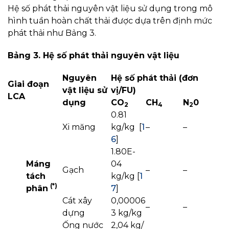
Hệ số phát thải nguyên vật liệu sử dụng trong mô
hình tuần hoàn chất thải được dựa trên định mức
phát thải như Bảng 3.
Bảng 3. Hệ số phát thải nguyên vật liệu
Nguyên
Hệ số phát thải (đơn
Giai đoạn
vật liệu sử
vị/FU)
LCA
dụng
CO
CH
N
0
2
4
2
0.81
Xi măng
kg/kg [
1
–
–
6
]
1.80E-
Máng
04
Gạch
–
–
tách
kg/kg [
1
(*)
phân
7
]
Cát xây
0,00006
–
–
dựng
3 kg/kg
Ống nước
2,04 kg/