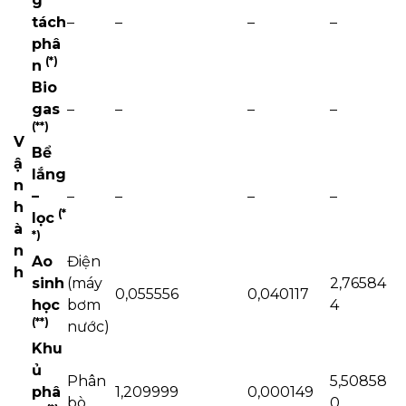
g
tách
–
–
–
–
phâ
(*)
n
Bio
gas
–
–
–
–
(
*
*)
V
Bể
ậ
lắng
n
–
–
–
–
–
h
(
*
lọc
à
*)
n
Ao
Điện
h
sinh
(máy
2,76584
0,055556
0,040117
học
bơm
4
(
*
*)
nước)
Khu
ủ
Phân
5,50858
phâ
1,209999
0,000149
bò
0