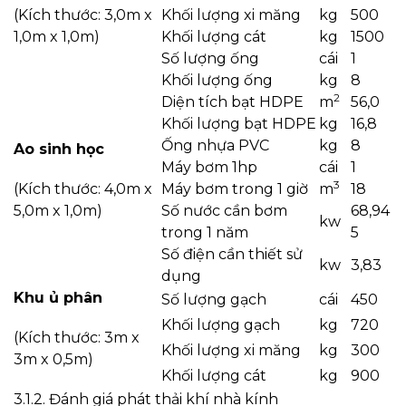
(Kích thước: 3,0m x
Khối lượng xi măng
kg
500
1,0m x 1,0m)
Khối lượng cát
kg
1500
Số lượng ống
cái
1
Khối lượng ống
kg
8
2
Diện tích bạt HDPE
m
56,0
Khối lượng bạt HDPE
kg
16,8
Ống nhựa PVC
kg
8
Ao sinh học
Máy bơm 1hp
cái
1
3
(Kích thước: 4,0m x
Máy bơm trong 1 giờ
m
18
5,0m x 1,0m)
Số nước cần bơm
68,94
kw
trong 1 năm
5
Số điện cần thiết sử
kw
3,83
dụng
Khu ủ phân
Số lượng gạch
cái
450
Khối lượng gạch
kg
720
(Kích thước: 3m x
Khối lượng xi măng
kg
300
3m x 0,5m)
Khối lượng cát
kg
900
3.1.2. Đánh giá phát thải khí nhà kính