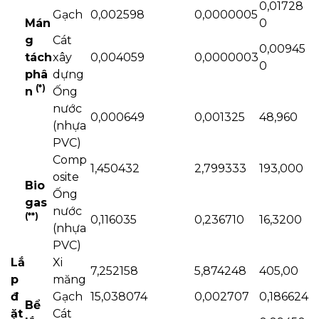
0,01728
Gạch
0,002598
0,0000005
Mán
0
g
Cát
0,00945
tách
xây
0,004059
0,0000003
0
phâ
dựng
(*)
n
Ống
nước
0,000649
0,001325
48,960
(nhựa
PVC)
Comp
1,450432
2,799333
193,000
osite
Bio
Ống
gas
nước
(
*
*)
0,116035
0,236710
16,3200
(nhựa
PVC)
Lắ
Xi
7,252158
5,874248
405,00
p
măng
đ
Gạch
15,038074
0,002707
0,186624
Bể
ặt
Cát