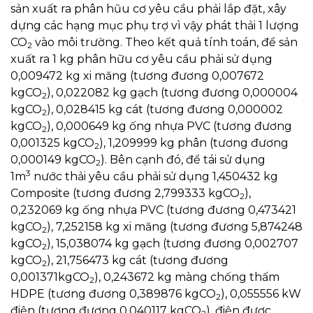
sản xuất ra phân hũu cơ yêu cầu phải lắp đặt, xây
dựng các hạng mục phụ trợ vì vậy phát thải 1 lượng
CO
vào môi trường. Theo kết quả tính toán, để sản
2
xuất ra 1 kg phân hữu cơ yêu cầu phải sử dụng
0,009472 kg xi măng (tương đương 0,007672
kgCO
), 0,022082 kg gạch (tương đương 0,000004
2
kgCO
), 0,028415 kg cát (tương đương 0,000002
2
kgCO
), 0,000649 kg ống nhựa PVC (tương đương
2
0,001325 kgCO
), 1,209999 kg phân (tương đương
2
0,000149 kgCO
). Bên cạnh đó, để tái sử dụng
2
3
1m
nước thải yêu cầu phải sử dụng 1,450432 kg
Composite (tương đương 2,799333 kgCO
),
2
0,232069 kg ống nhựa PVC (tương đương 0,473421
kgCO
), 7,252158 kg xi măng (tương đương 5,874248
2
kgCO
), 15,038074 kg gạch (tương đương 0,002707
2
kgCO
), 21,756473 kg cát (tương đương
2
0,001371kgCO
), 0,243672 kg màng chống thấm
2
HDPE (tương đương 0,389876 kgCO
), 0,055556 kW
2
điện (tương đương 0,040117 kgCO
), điện được