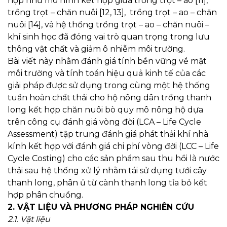
hợp như mô hình kết hợp giữa trồng trọt – ao [11],
trồng trọt – chăn nuôi [12, 13], trồng trọt – ao – chăn
nuôi [14], và hệ thống trồng trọt – ao – chăn nuôi –
khí sinh học đã đóng vai trò quan trọng trong lưu
thông vật chất và giảm ô nhiễm môi trường.
Bài viết này nhằm đánh giá tính bền vững về mặt
môi trường và tính toán hiệu quả kinh tế của các
giải pháp được sử dụng trong cùng một hệ thống
tuần hoàn chất thải cho hộ nông dân trồng thanh
long kết hợp chăn nuôi bò quy mô nông hộ dựa
trên công cụ đánh giá vòng đời (LCA – Life Cycle
Assessment) tập trung đánh giá phát thải khí nhà
kính kết hợp với đánh giá chi phí vòng đời (LCC – Life
Cycle Costing) cho các sản phẩm sau thu hồi là nước
thải sau hệ thống xử lý nhằm tái sử dụng tưới cây
thanh long, phân ủ từ cành thanh long tỉa bỏ kết
hợp phân chuồng.
2. VẬT LIỆU VÀ PHƯƠNG PHÁP NGHIÊN CỨU
2.1. Vật liệu