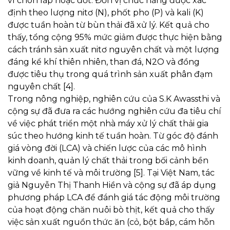
vì chôn lắp hoặc đốt. Đơn vị chức năng được xác
định theo lượng nitơ (N), phốt pho (P) và kali (K)
được tuần hoàn từ bùn thải đã xử lý. Kết quả cho
thấy, tổng cộng 95% mức giảm được thực hiện bằng
cách tránh sản xuất nitơ nguyên chất và một lượng
đáng kể khí thiên nhiên, than đá, N2O và đồng
được tiêu thụ trong quá trình sản xuất phân đạm
nguyên chất [4].
Trong nông nghiệp, nghiên cứu của S.K Awassthi và
cộng sự đã đưa ra các hướng nghiên cứu đa tiêu chí
về việc phát triển một nhà máy xử lý chất thải gia
súc theo hướng kinh tế tuần hoàn. Từ góc độ đánh
giá vòng đời (LCA) và chiến lược của các mô hình
kinh doanh, quản lý chất thải trong bối cảnh bền
vững về kinh tế và môi trường [5]. Tại Việt Nam, tác
giả Nguyễn Thị Thanh Hiền và cộng sự đã áp dụng
phương pháp LCA để đánh giá tác động môi trường
của hoạt động chăn nuôi bò thịt, kết quả cho thấy
việc sản xuất nguồn thức ăn (cỏ, bột bắp, cám hỗn