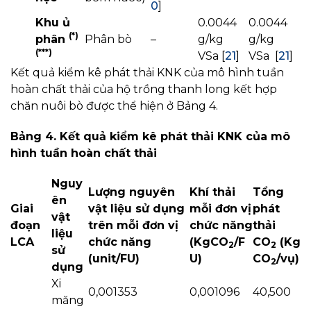
0
]
Khu ủ
0.0044
0.0044
(*)
phân
Phân bò
–
g/kg
g/kg
(
**
*)
VSa [
21
]
VSa [
21
]
Kết quả kiểm kê phát thải KNK của mô hình tuần
hoàn chất thải của hộ trồng thanh long kết hợp
chăn nuôi bò được thể hiện ở Bảng 4.
Bảng 4. Kết quả kiểm kê phát thải KNK của mô
hình tuần hoàn chất thải
Nguy
Lượng nguyên
Khí thải
Tổng
ên
Giai
vật liệu sử dụng
mỗi đơn vị
phát
vật
đoạn
trên mỗi đơn vị
chức năng
thải
liệu
LCA
chức năng
(KgCO
/F
CO
(Kg
2
2
sử
(unit/FU)
U)
CO
/
vụ)
2
dụng
Xi
0,001353
0,001096
40,500
măng