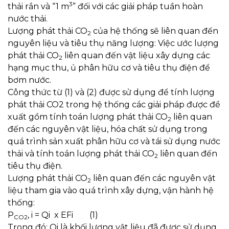
3
thải rắn và “1 m
” đối với các giải pháp tuần hoàn
nước thải.
Lượng phát thải CO
của hệ thống sẽ liên quan đến
2
nguyên liệu và tiêu thụ năng lượng: Việc ước lượng
phát thải CO
liên quan đến vật liệu xây dựng các
2
hạng mục thu, ủ phân hữu cơ và tiêu thụ điện để
bơm nước.
Công thức từ (1) và (2) được sử dụng để tính lượng
phát thải CO2 trong hệ thống các giải pháp được đề
xuất gồm tính toán lượng phát thải CO
liên quan
2
đến các nguyên vật liệu, hóa chất sử dụng trong
quá trình sản xuất phân hữu cơ và tái sử dụng nước
thải và tính toán lượng phát thải CO
liên quan đến
2
tiêu thụ điện.
Lượng phát thải CO
liên quan đến các nguyên vật
2
liệu tham gia vào quá trình xây dựng, vận hành hệ
thống:
P
, i = Qi x EFi (1)
CO2
Trong đó: Qi là khối lượng vật liệu đã được sử dụng