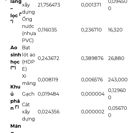
lắng
0,09450
xây
21,756473
0,001371
–
0
dựng
(
*
lọc
Ống
*)
nước
0,116035
0,236710
16,320
(nhựa
PVC)
Ao
Bạt
sinh
lót ao
0,243672
0,389876
26,880
học
(HDP
(
*
*)
E)
Xi
0,008119
0,006576
243,000
măng
Khu
0,12960
ủ
Gạch
0,019484
0,000004
0
phâ
Cát
(*)
n
0,05670
xây
0,024356
0,000002
0
dựng
Mán