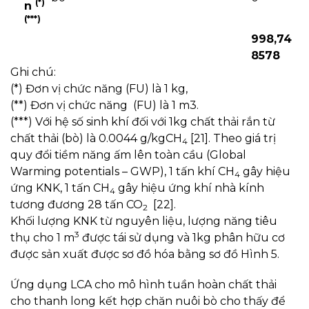
(*)
n
(
**
*)
998,74
8578
Ghi chú:
(*) Đơn vị chức năng (FU) là 1 kg,
(**) Đơn vị chức năng (FU) là 1 m3.
(***) Với hệ số sinh khí đối với 1kg chất thải rắn từ
chất thải (bò) là 0.0044 g/kgCH
[21]. Theo giá trị
4
quy đổi tiềm năng ấm lên toàn cầu (Global
Warming potentials – GWP), 1 tấn khí CH
gây hiệu
4
ứng KNK, 1 tấn CH
gây hiệu ứng khí nhà kính
4
tương đương 28 tấn CO
[22].
2
Khối lượng KNK từ nguyên liệu, lượng năng tiêu
3
thụ cho 1 m
được tái sử dụng và 1kg phân hữu cơ
được sản xuất được sơ đồ hóa bằng sơ đồ Hình 5.
Ứng dụng LCA cho mô hình tuần hoàn chất thải
cho thanh long kết hợp chăn nuôi bò cho thấy để