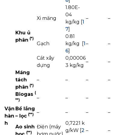
8
]
1.80E-
04
Xi măng
–
–
kg/kg [
1
7
]
Khu ủ
0.81
(*)
phân
Gạch
kg/kg [
1
–
–
6
]
Cát xây
0,00006
–
–
dựng
3 kg/kg
Máng
tách
–
–
–
–
(*)
phân
(
Biogas
–
–
–
–
*
*)
Vận
Bể lắng
–
–
–
–
(
*
*)
hàn
– lọc
h
0,7221 k
Ao sinh
Điện (máy
g/kW [
2
–
–
(
*
*)
học
bơm nước)