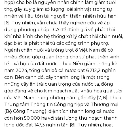
hợp) cho bò là nguyên nhân chính làm giảm tuổi
thọ, gây suy giảm số lượng loài sinh vật trong tự
nhiên và tiêu tốn tài nguyên thiên nhiên hữu hạn
[6]. Tuy nhiên, vẫn chưa thấy nghiên cứu về áp
dụng phương pháp LCA để đánh giá về phát thải
khí nhà kính cho hệ thống xử lý chất thải chăn nuôi,
đặc biệt là phát thải từ các công trình phụ trợ.
Ngành chăn nuôi và trồng trọt ở Việt Nam đã có
nhiều đóng góp quan trọng cho sự phát triển kinh
tế – xã hội của đất nước. Theo Niên giám thống kê
năm 2024, tổng đàn bò cả nước đạt 6.212,2 nghìn
con. Bên cạnh đó, cây thanh long là một trong
những cây ăn trái quan trọng của nước ta, đóng
góp đáng kể cho kim ngạch xuất khẩu hoa quả tươi
của Việt Nam trong những năm gần đây [7, 8]. Theo
Trung tâm Thông tin Công nghiệp và Thương mại
(Bộ Công Thương), diện tích thanh long cả nước
còn hơn 50.000 ha với sản lượng thu hoạch thanh
long ước đạt 147,3 nghìn tấn [8]. Tuy nhiên, hoạt