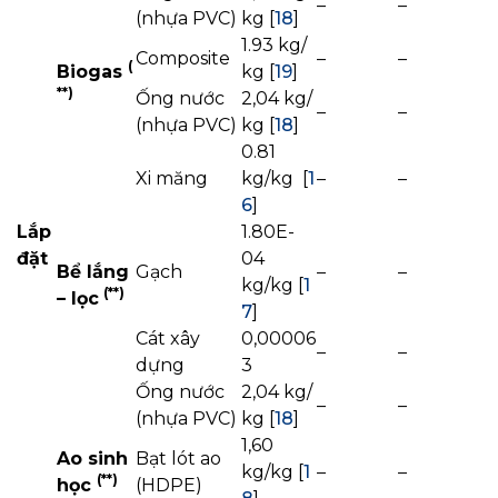
–
–
(nhựa PVC)
kg [
18
]
1.93 kg/
Composite
–
–
(
Biogas
kg [
19
]
*
*)
Ống nước
2,04 kg/
–
–
(nhựa PVC)
kg [
18
]
0.81
Xi măng
kg/kg [
1
–
–
6
]
Lắp
1.80E-
đặt
04
Bể lắng
Gạch
–
–
kg/kg [
1
(
*
*)
– lọc
7
]
Cát xây
0,00006
–
–
dựng
3
Ống nước
2,04 kg/
–
–
(nhựa PVC)
kg [
18
]
1,60
Ao sinh
Bạt lót ao
kg/kg [
1
–
–
(
*
*)
học
(HDPE)