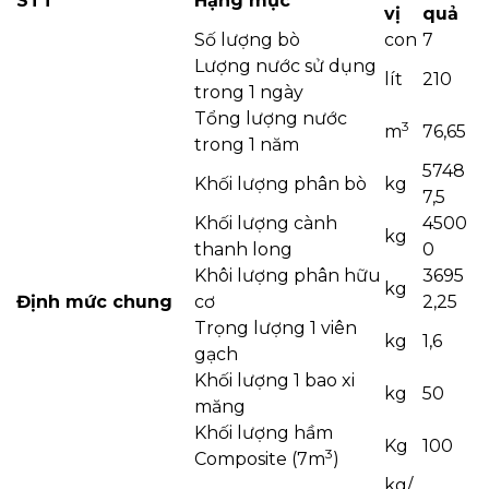
STT
Hạng mục
vị
quả
Số lượng bò
con
7
Lượng nước sử dụng
lít
210
trong 1 ngày
Tổng lượng nước
3
m
76,65
trong 1 năm
5748
Khối lượng phân bò
kg
7,5
Khối lượng cành
4500
kg
thanh long
0
Khôi lượng phân hữu
3695
kg
Định mức chung
cơ
2,25
Trọng lượng 1 viên
kg
1,6
gạch
Khối lượng 1 bao xi
kg
50
măng
Khối lượng hầm
Kg
100
3
Composite (7m
)
kg/