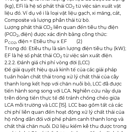
(kg), EFi là hệ số phát thải CO
từ việc sản xuất vật
2
liệu đó. Ví dụ về i là loại vật liệu gạch, xi măng, cát,
Composite và lượng phân thải từ bò.
Lượng phát thải CO
liên quan đến tiêu thụ điện
2
(PCO
, điện) được xác định bằng công thức:
2
P
, điện = Etiêu thụ x EF (2)
CO2
Trong đó: Etiêu thụ là sản lượng điện tiêu thụ (kW);
EF là hệ số phát thải CO
từ việc sản xuất điện.
2
2.2.2. Đánh giá chi phí vòng đời (LCC)
Để giải quyết hiệu quả kinh tế của các giải pháp
tuần hoàn chất thải trong xử lý chất thải của cây
thanh long kết hợp với chăn nuôi bò, LCC đã được
tiến hành song song với LCA. Nghiên cứu này dựa
trên dòng tiền thực tế để tránh chồng chéo giữa
LCA môi trường và LCC [15]. LCC bao gồm tất cả các
chi phí liên quan đến hoạt động xử lý chất thải của
hộ nông dân đối với phế phẩm canh thanh long và
chất thải chăn nuôi. Dữ liệu kiểm kê thu được trong