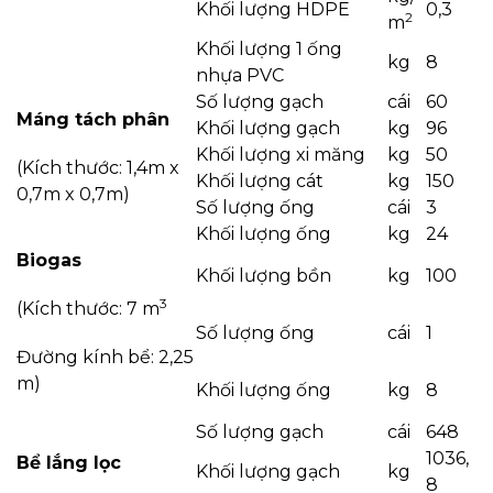
Khối lượng HDPE
0,3
2
m
Khối lượng 1 ống
kg
8
nhựa PVC
Số lượng gạch
cái
60
Máng tách phân
Khối lượng gạch
kg
96
Khối lượng xi măng
kg
50
(Kích thước: 1,4m x
Khối lượng cát
kg
150
0,7m x 0,7m)
Số lượng ống
cái
3
Khối lượng ống
kg
24
Biogas
Khối lượng bồn
kg
100
3
(Kích thước: 7 m
Số lượng ống
cái
1
Đường kính bể: 2,25
m)
Khối lượng ống
kg
8
Số lượng gạch
cái
648
1036,
Bể lắng lọc
Khối lượng gạch
kg
8