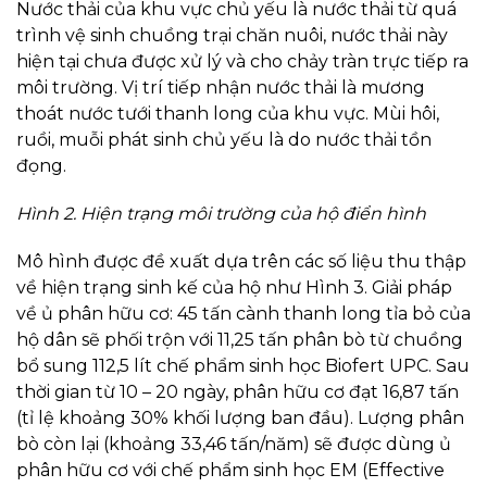
Nước thải của khu vực chủ yếu là nước thải từ quá
trình vệ sinh chuồng trại chăn nuôi, nước thải này
hiện tại chưa được xử lý và cho chảy tràn trực tiếp ra
môi trường. Vị trí tiếp nhận nước thải là mương
thoát nước tưới thanh long của khu vực. Mùi hôi,
ruồi, muỗi phát sinh chủ yếu là do nước thải tồn
đọng.
Hình 2. Hiện trạng môi trường của hộ điển hình
Mô hình được đề xuất dựa trên các số liệu thu thập
về hiện trạng sinh kế của hộ như Hình 3. Giải pháp
về ủ phân hữu cơ: 45 tấn cành thanh long tỉa bỏ của
hộ dân sẽ phối trộn với 11,25 tấn phân bò từ chuồng
bổ sung 112,5 lít chế phẩm sinh học Biofert UPC. Sau
thời gian từ 10 – 20 ngày, phân hữu cơ đạt 16,87 tấn
(tỉ lệ khoảng 30% khối lượng ban đầu). Lượng phân
bò còn lại (khoảng 33,46 tấn/năm) sẽ được dùng ủ
phân hữu cơ với chế phẩm sinh học EM (Effective