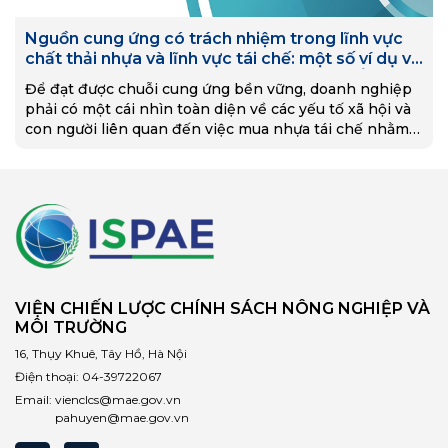
Nguồn cung ứng có trách nhiệm trong lĩnh vực
chất thải nhựa và lĩnh vực tái chế: một số ví dụ về
các thực hành bao trùm và hòa nhập tại Ấn Độ.
Để đạt được chuỗi cung ứng bền vững, doanh nghiệp
phải có một cái nhìn toàn diện về các yếu tố xã hội và
con người liên quan đến việc mua nhựa tái chế nhằm
có cái nhìn sâu sắc hơn về các rủi ro tiềm tàng của các
thực hành hiện tại, cũng như những cơ hội thay đổi
đầy tiềm năng.
VIỆN CHIẾN LƯỢC CHÍNH SÁCH NÔNG NGHIỆP VÀ
MÔI TRƯỜNG
16, Thụy Khuê, Tây Hồ, Hà Nội
Điện thoại:
04-39722067
Email:
vienclcs@mae.gov.vn
pahuyen@mae.gov.vn