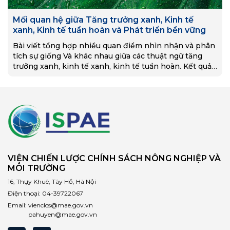
Mối quan hệ giữa Tăng trưởng xanh, Kinh tế
xanh, Kinh tế tuần hoàn và Phát triển bền vững
Bài viết tổng hợp nhiều quan điểm nhìn nhận và phân
tích sự giống Và khác nhau giữa các thuật ngữ tăng
trưởng xanh, kinh tế xanh, kinh tế tuần hoàn. Kết quả
cho…
VIỆN CHIẾN LƯỢC CHÍNH SÁCH NÔNG NGHIỆP VÀ
MÔI TRƯỜNG
16, Thụy Khuê, Tây Hồ, Hà Nội
Điện thoại:
04-39722067
Email:
vienclcs@mae.gov.vn
pahuyen@mae.gov.vn