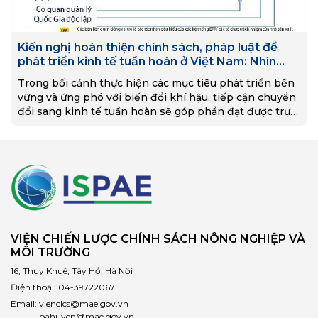
Kiến nghị hoàn thiện chính sách, pháp luật để
phát triển kinh tế tuần hoàn ở Việt Nam: Nhìn
nhận từ những biểu hiện, rào cản trên thực tiễn
Trong bối cảnh thực hiện các mục tiêu phát triển bền
vững và ứng phó với biến đổi khí hậu, tiếp cận chuyển
đổi sang kinh tế tuần hoàn sẽ góp phần đạt được trực
tiếp 8 trong 17 mục tiêu phát triển bền vững và sẽ tiếp
tục lan tỏa để thúc đẩy đạt được các mục tiêu khác
VIỆN CHIẾN LƯỢC CHÍNH SÁCH NÔNG NGHIỆP VÀ
MÔI TRƯỜNG
16, Thụy Khuê, Tây Hồ, Hà Nội
Điện thoại:
04-39722067
Email:
vienclcs@mae.gov.vn
pahuyen@mae.gov.vn