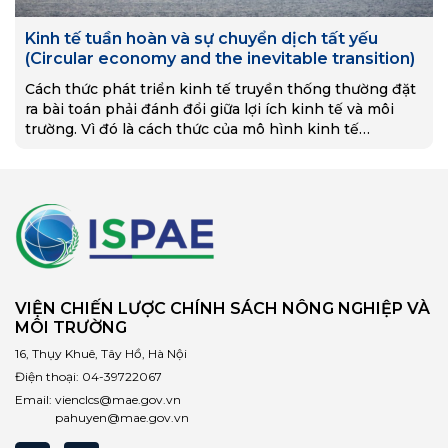
Kinh tế tuần hoàn và sự chuyển dịch tất yếu
(Circular economy and the inevitable transition)
Cách thức phát triển kinh tế truyền thống thường đặt
ra bài toán phải đánh đổi giữa lợi ích kinh tế và môi
trường. Vì đó là cách thức của mô hình kinh tế…
VIỆN CHIẾN LƯỢC CHÍNH SÁCH NÔNG NGHIỆP VÀ
MÔI TRƯỜNG
16, Thụy Khuê, Tây Hồ, Hà Nội
Điện thoại:
04-39722067
Email:
vienclcs@mae.gov.vn
pahuyen@mae.gov.vn