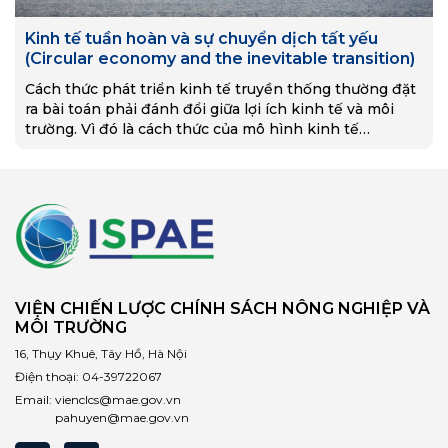
Kinh tế tuần hoàn và sự chuyển dịch tất yếu
(Circular economy and the inevitable transition)
Cách thức phát triển kinh tế truyền thống thường đặt
ra bài toán phải đánh đổi giữa lợi ích kinh tế và môi
trường. Vì đó là cách thức của mô hình kinh tế…
VIỆN CHIẾN LƯỢC CHÍNH SÁCH NÔNG NGHIỆP VÀ
MÔI TRƯỜNG
16, Thụy Khuê, Tây Hồ, Hà Nội
Điện thoại:
04-39722067
Email:
vienclcs@mae.gov.vn
pahuyen@mae.gov.vn