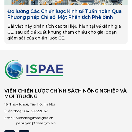
Đo lường Các Chiến lược Kinh tế Tuần hoàn Qua
Phương pháp Chỉ số: Một Phân tích Phê bình
Bài viết này phân tích các tài liệu hiện tại về đánh giá
CE, sau đó đề xuất khung tham chiếu cho giai đoạn
giám sát của chiến lược CE.
VIỆN CHIẾN LƯỢC CHÍNH SÁCH NÔNG NGHIỆP VÀ
MÔI TRƯỜNG
16, Thụy Khuê, Tây Hồ, Hà Nội
Điện thoại:
04-39722067
Email:
vienclcs@mae.gov.vn
pahuyen@mae.gov.vn