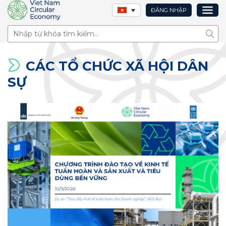
ĐĂNG NHẬP
Tìm 
CÁC TỔ CHỨC XÃ HỘI DÂN
SỰ