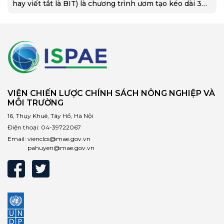
hay viết tắt là BIT) là chương trình ươm tạo kéo dài 3
tháng…
VIỆN CHIẾN LƯỢC CHÍNH SÁCH NÔNG NGHIỆP VÀ
MÔI TRƯỜNG
16, Thụy Khuê, Tây Hồ, Hà Nội
Điện thoại:
04-39722067
Email:
vienclcs@mae.gov.vn
pahuyen@mae.gov.vn