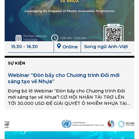
15.30 - 16.30
Song ngữ Anh-Việt
Online
SỰ KIỆN
Webinar “Đòn bẩy cho Chương trình Đổi mới
sáng tạo về Nhựa”
Đừng bỏ lỡ Webinar “Đòn bẩy cho Chương trình Đổi
mới sáng tạo về Nhựa”! CƠ HỘI NHẬN TÀI TRỢ LÊN
TỚI 30.000 USD ĐỂ GIẢI QUYẾT Ô NHIỄM NHỰA TẠI
VIỆT NAM!