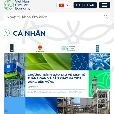
ĐĂNG NHẬP
Tìm 
CÁ NHÂN