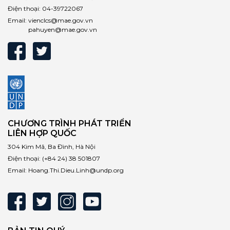
Điện thoại:
04-39722067
Email:
vienclcs@mae.gov.vn
pahuyen@mae.gov.vn
CHƯƠNG TRÌNH PHÁT TRIỂN
LIÊN HỢP QUỐC
304 Kim Mã, Ba Đình, Hà Nội
Điện thoại:
(+84 24) 38 501807
Email:
Hoang.Thi.Dieu.Linh@undp.org