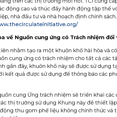
ằng trên các thị trường mới nổi. TCI cung cấp
ác động cao và thúc đẩy hành động tập thể vớ
p, nhà đầu tư và nhà hoạch định chính sách.
ww.thecirculateinitiative.org/
hòa về Nguồn cung ứng có Trách nhiệm đối 
 tiên nhằm tạo ra một khuôn khổ hài hòa và c
ồn cung ứng có trách nhiệm cho tất cả các tác
nh gần đây, khuôn khổ này sẽ được sử dụng t
 với kết quả được sử dụng để thông báo các p
uồn cung Ứng trách nhiệm sẽ triển khai các d
 các thị trường sử dụng Khung này để thiết lậ
o động thu gom phế liệu không chính thức và