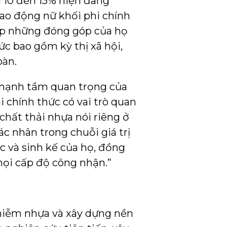
i 10 đến 15% hiện đang
 lao động nữ khối phi chính
ấp những đóng góp của họ
ức bao gồm kỳ thị xã hội,
oàn.
 mạnh tầm quan trọng của
i chính thức có vai trò quan
chất thải nhựa nói riêng ở
ác nhân trong chuỗi giá trị
c và sinh kế của họ, đồng
mọi cấp độ công nhận.”
nhiễm nhựa và xây dựng nền