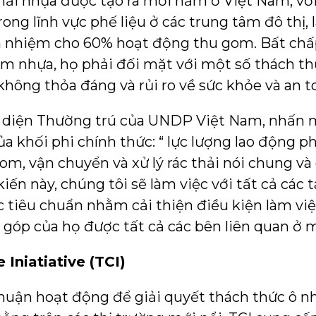
thải nhựa được tạo ra mỗi năm ở Việt Nam, vớ
ong lĩnh vực phế liệu ở các trung tâm đô thị,
ách nhiệm cho 60% hoạt động thu gom. Bất ch
ễm nhựa, họ phải đối mặt với một số thách th
 không thỏa đáng và rủi ro về sức khỏe và an t
i diện Thường trú của UNDP Việt Nam, nhấn
 khối phi chính thức: “ lực lượng lao động ph
m, vận chuyển và xử lý rác thải nói chung và 
ến này, chúng tôi sẽ làm việc với tất cả các t
c tiêu chuẩn nhằm cải thiện điều kiện làm việ
góp của họ được tất cả các bên liên quan ở 
 Iniatiative (TCI)
 nhuận hoạt động để giải quyết thách thức ô 