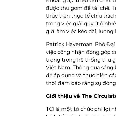
Khoảng 3,7 triệu tấn chất 
được thu gom để tái chế. Tr
thức trên thực tế chịu tr
trong việc giải quyết ô nhi
giờ làm việc kéo dài, lương
Patrick Haverman, Phó Đạ
việc công nhận đóng góp của
trọng trong hệ thống thu go
Việt Nam. Thông qua sáng ki
để áp dụng và thực hiện cá
thời đảm bảo rằng sự đóng 
Giới thiệu về The Circulate
TCI là một tổ chức phi lợi