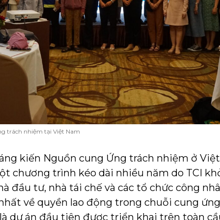
g trách nhiệm tại Việt Nam
Sáng kiến Nguồn cung Ứng trách nhiệm ở Việ
ột chương trình kéo dài nhiều năm do TCI k
à đầu tư, nhà tái chế và các tổ chức công nh
hất về quyền lao động trong chuỗi cung ứng t
 là dự án đầu tiên được triển khai trên toàn c