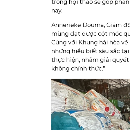
trong hội thảo sẽ góp phần 
nay.
Annerieke Douma, Giám đốc C
mừng đạt được cột mốc qua
Cùng với Khung hài hòa về
những hiểu biết sâu sắc tạ
thực hiện, nhằm giải quyết
không chính thức.”