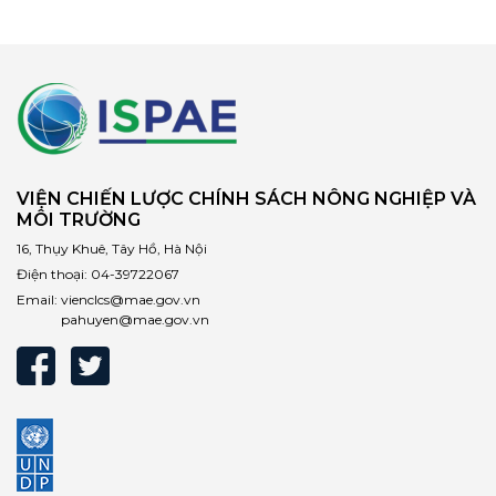
VIỆN CHIẾN LƯỢC CHÍNH SÁCH NÔNG NGHIỆP VÀ
MÔI TRƯỜNG
16, Thụy Khuê, Tây Hồ, Hà Nội
Điện thoại:
04-39722067
Email:
vienclcs@mae.gov.vn
pahuyen@mae.gov.vn